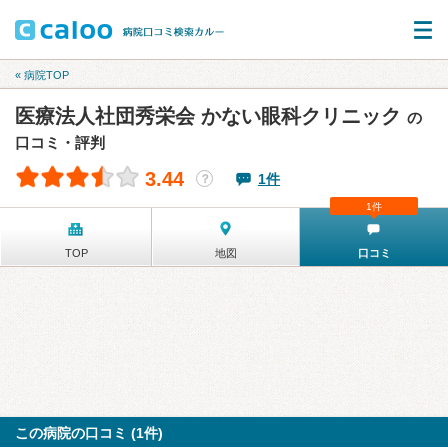
« 病院TOP
医療法人社団秀栄会 かない眼科クリニック
の
口コミ・評判
3.44
1件
？
1件
TOP
地図
口コミ
この病院の口コミ (1件)