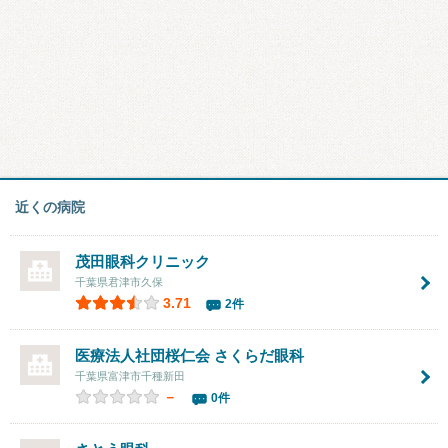
近くの病院
茂田眼科クリニック
千葉県君津市久保
3.71
2件
医療法人社団桜仁会 さくらだ眼科
千葉県富津市千種新田
－
0件