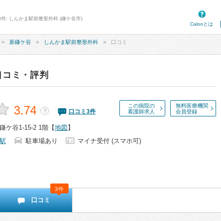
件: しんかま駅前整形外科 (鎌ケ谷市)
Calooとは
新鎌ケ谷
しんかま駅前整形外科
口コミ
口コミ・評判
この病院の
無料医療機関
3.74
？
口コミ
3
件
看護師求人
会員登録
谷1-15-2 1階
【
地図
】
駅
駐車場あり
マイナ受付 (スマホ可)
3件
口コミ