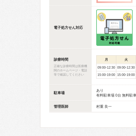
電子処方せん対応
診療時間
月
火
正確な診療時間は医療機
09:00-12:30
09:00-12:30
関のホームページ・電話
等で確認してください
15:00-19:00
15:00-19:00
あり
駐車場
有料駐車場 0台 無料駐車
管理医師
村重 良一