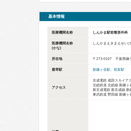
基本情報
医療機関名称
しんかま駅前整形外科
医療機関名称
しんかまえきまえせい
(かな)
所在地
〒273-0107 千葉県鎌
最寄駅
新鎌ヶ谷駅
、
初富駅
京成電鉄 成田スカイアク
北総鉄道 北総線 新鎌ヶ谷
アクセス
新京成電鉄 新京成線 新
東武鉄道 野田線 新鎌ヶ谷