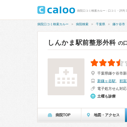
病院口コミ検索カルー - 口コミ・評判 3
病院口コミ検索カルー
病院検索
千葉県
鎌ケ谷市
しんかま駅前整形外科
の
千葉県鎌ケ谷市新鎌ケ
新鎌ヶ谷駅
、
初富
電子処方せん対応
土曜も診療
病院TOP
地図・アクセス