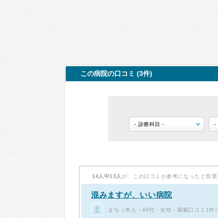
この病院の口コミ (3件)
14人中13人
が、この口コミが参考になったと投票
混みますが、いい病院
まち（本人・40代・女性・掲載口コミ1件