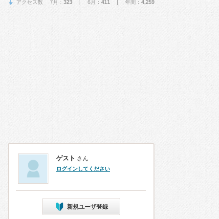
アクセス数 7月：
323
| 6月：
411
| 年間：
4,259
ゲスト
さん
ログインしてください
新規ユーザ登録