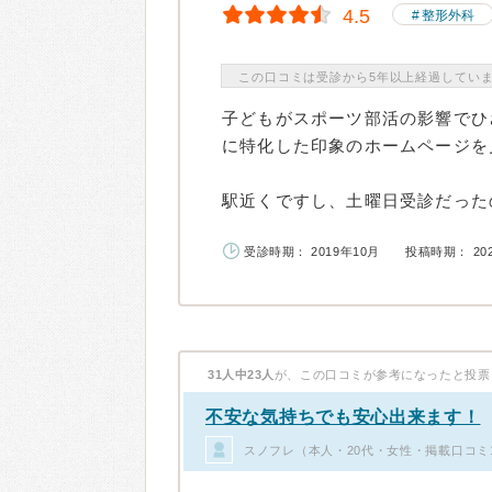
4.5
整形外科
この口コミは受診から5年以上経過してい
子どもがスポーツ部活の影響でひ
に特化した印象のホームページを
駅近くですし、土曜日受診だったの
受診時期： 2019年10月
投稿時期： 20
31人中23人
が、この口コミが参考になったと投票
不安な気持ちでも安心出来ます！
スノフレ（本人・20代・女性・掲載口コミ