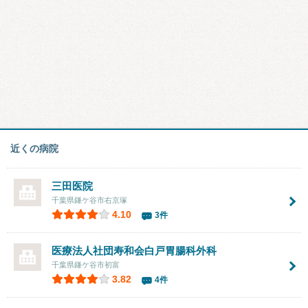
近くの病院
三田医院
千葉県鎌ケ谷市右京塚
4.10
3件
医療法人社団寿和会
白戸胃腸科外科
千葉県鎌ケ谷市初富
3.82
4件