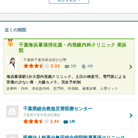
続きを見る
近くの病院
千葉海浜幕張消化器・内視鏡内科クリニック 美浜
院
千葉県千葉市美浜区ひび野
3.32
3件
4件
海浜幕張駅1分大型内視鏡クリニック。土日の検査可。専門医による
苦痛の少ない胃・大腸カメラ。完全予約制
診療科：内科、消化器内科、肛門科、内視鏡、健康診断、人間ドック
千葉県総合救急災害医療センター
千葉県千葉市美浜区豊砂
3.44
1件
医療法人鉄蕉会亀田総合病院附属
幕張クリニック