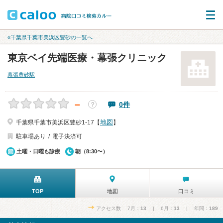
«千葉県千葉市美浜区豊砂の一覧へ
東京ベイ先端医療・幕張クリニック
幕張豊砂駅
－
0件
？
地図
千葉県千葉市美浜区豊砂1-17【
】
駐車場あり
電子決済可
土曜・日曜も診療
朝（8:30〜）
TOP
地図
口コミ
アクセス数 7月：
13
| 6月：
13
| 年間：
189