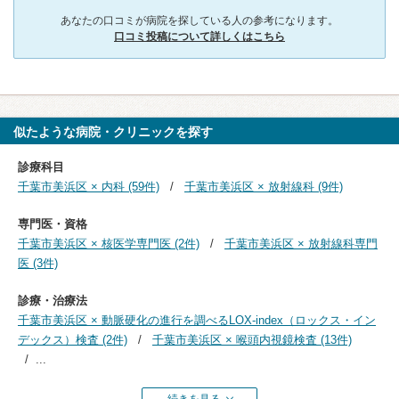
あなたの口コミが病院を探している人の参考になります。
口コミ投稿について詳しくはこちら
似たような病院・クリニックを探す
診療科目
千葉市美浜区 × 内科 (59件)
千葉市美浜区 × 放射線科 (9件)
専門医・資格
千葉市美浜区 × 核医学専門医 (2件)
千葉市美浜区 × 放射線科専門
医 (3件)
診療・治療法
千葉市美浜区 × 動脈硬化の進行を調べるLOX-index（ロックス・イン
デックス）検査 (2件)
千葉市美浜区 × 喉頭内視鏡検査 (13件)
...