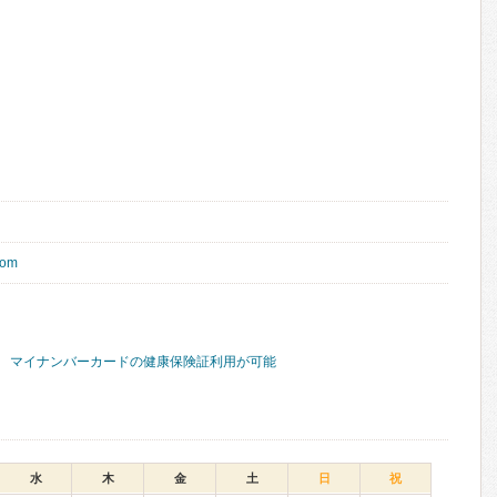
com
マイナンバーカードの健康保険証利用が可能
水
木
金
土
日
祝