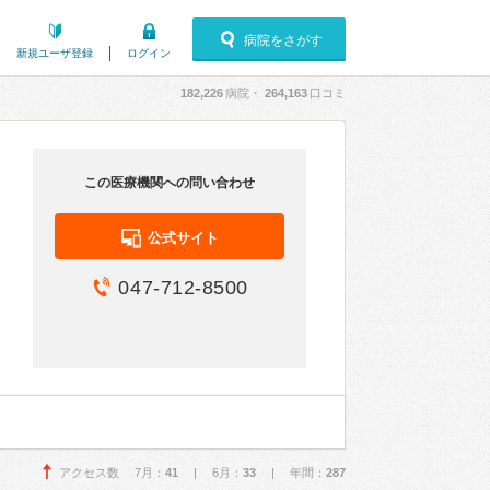
病院をさがす
新規ユーザ登録
ログイン
182,226
病院・
264,163
口コミ
この医療機関への問い合わせ
公式サイト
047-712-8500
アクセス数 7月：
41
| 6月：
33
| 年間：
287