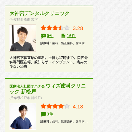
大神宮デンタルクリニック
(千葉県船橋市 宮本)
3.28
0件
16件
診療科：
歯科、矯正歯科、歯周病科、小児歯科、歯科口腔外科、インプラント、ホワイトニング
大神宮下駅直結の歯科。土日も17時まで。口腔外
科専門医在籍。親知らず・インプラント。痛みの
少ない治療
ウィズ歯科クリニ
医療法人社団オハナ会
ック 新松戸
(千葉県松戸市 新松戸)
4.18
3件
診療科：
歯科、矯正歯科、歯周病科、小児歯科、歯科口腔外科、インプラント、ホワイトニング