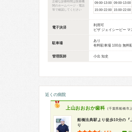
正確な診療時間は医療機
09:00-13:00
09:00-13:00
関のホームページ・電話
等で確認してください
15:00-22:00
15:00-22:00
利用可
電子決済
ビザ ジェイシービー マ
あり
駐車場
有料駐車場 100台 無料
管理医師
小出 知史
近くの病院
上山おおおか歯科
(千葉県船橋市上
船橋法典駅より徒歩10分の
り