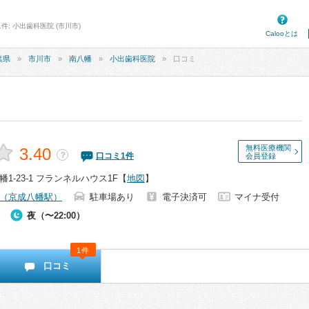
件: 小出歯科医院 (市川市)
Calooとは
葉県
市川市
南八幡
小出歯科医院
口コミ
無料医療機関
3.40
？
口コミ
1
件
会員登録
1-23-1 フランネルハウス1F
【
地図
】
（京成八幡駅）
駐車場あり
電子決済可
マイナ受付
夜（〜22:00）
1件
口コミ