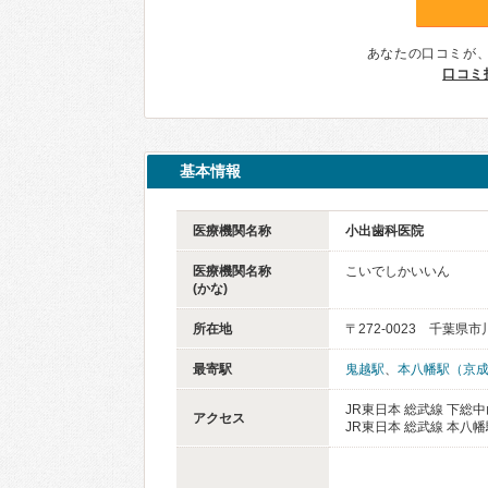
あなたの口コミが
口コミ
基本情報
医療機関名称
小出歯科医院
医療機関名称
こいでしかいいん
(かな)
所在地
〒272-0023 千葉県
最寄駅
鬼越駅
、
本八幡駅（京
JR東日本 総武線 下総中
アクセス
JR東日本 総武線 本八幡