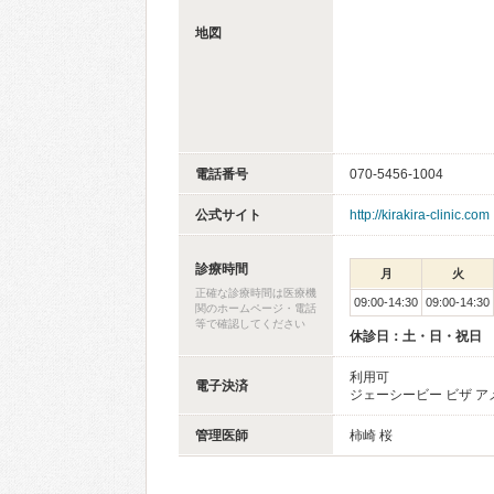
地図
電話番号
070-5456-1004
公式サイト
http://kirakira-clinic.com
診療時間
月
火
正確な診療時間は医療機
09:00-14:30
09:00-14:30
関のホームページ・電話
等で確認してください
休診日：土・日・祝日
利用可
電子決済
ジェーシービー ビザ 
管理医師
柿崎 桜