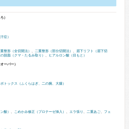
くろ）
多汗症）
二重整形（全切開法）
、
二重整形（部分切開法）
、
眉下リフト（眉下切
下の脱脂（クマ・たるみ取り）
、
ヒアルロン酸（目もと）
ンオーバー）
、
ボトックス（ふくらはぎ、二の腕、大腿）
ロン酸）
、
こめかみ修正（プロテーゼ挿入）
、
エラ張り
、
二重あご
、
フェ