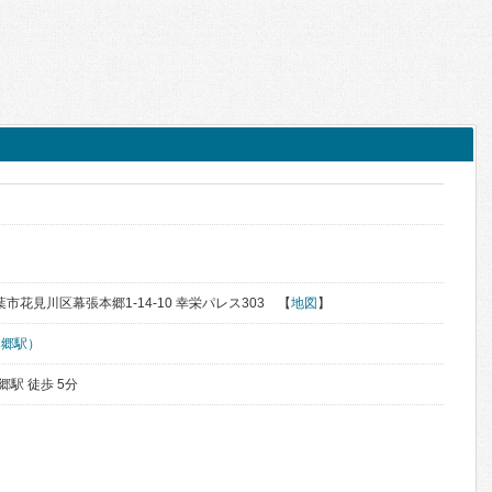
千葉市花見川区幕張本郷1-14-10 幸栄パレス303 【
地図
】
本郷駅）
郷駅 徒歩 5分