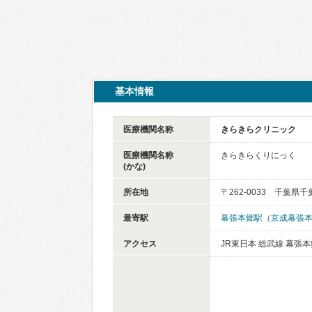
基本情報
医療機関名称
きらきらクリニック
医療機関名称
きらきらくりにっく
(かな)
所在地
〒262-0033 千葉県
最寄駅
幕張本郷駅（京成幕張
アクセス
JR東日本 総武線 幕張本