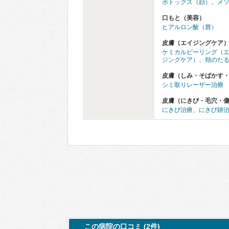
ボトックス（顔）
、
メ
口もと（美容）
ヒアルロン酸（唇）
皮膚（エイジングケア
ケミカルピーリング（
ジングケア）
、
頬のた
皮膚（しみ・そばかす
シミ取りレーザー治療
皮膚（にきび・毛穴・
にきび治療
、
にきび跡
この病院の口コミ (2件)