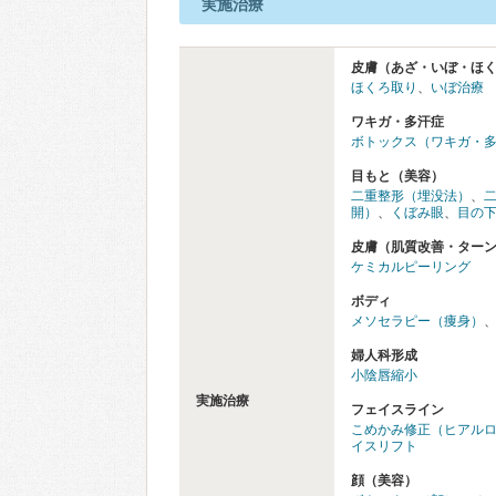
実施治療
皮膚（あざ・いぼ・ほ
ほくろ取り
、
いぼ治療
ワキガ・多汗症
ボトックス（ワキガ・
目もと（美容）
二重整形（埋没法）
、
開）
、
くぼみ眼
、
目の
皮膚（肌質改善・ター
ケミカルピーリング
ボディ
メソセラピー（痩身）
婦人科形成
小陰唇縮小
実施治療
フェイスライン
こめかみ修正（ヒアル
イスリフト
顔（美容）