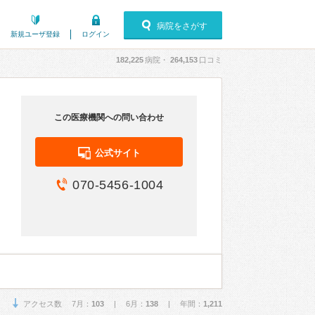
病院をさがす
新規ユーザ登録
ログイン
182,225
病院・
264,153
口コミ
この医療機関への問い合わせ
公式サイト
070-5456-1004
アクセス数 7月：
103
| 6月：
138
| 年間：
1,211