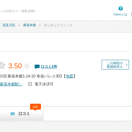
ックの口コミ・評判 (2件)
Calooとは
花見川区
幕張本郷
きらきらクリニック
この病院の
3.50
？
口コミ
2
件
看護師求人
幕張本郷1-14-10 幸栄パレス303
【
地図
】
幕張本郷駅）
電子決済可
2件
口コミ