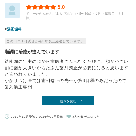
5.0
てぃーだかんかん（本人ではない・5〜10歳・女性・掲載口コミ11
件）
矯正歯科
この口コミは受診から5年以上経過しています。
順調に治療が進んでいます
幼稚園の年中の頃から歯医者さんへ行くたびに、顎が小さい
割に歯が大きいからたぶん歯列矯正が必要になると思います
と言われていました。
かかりつけ医では歯列矯正の先生が第3日曜のみだったので、
歯列矯正専門...
続きを読む
2013年12月受診 / 2016年03月投稿
3人が参考になった