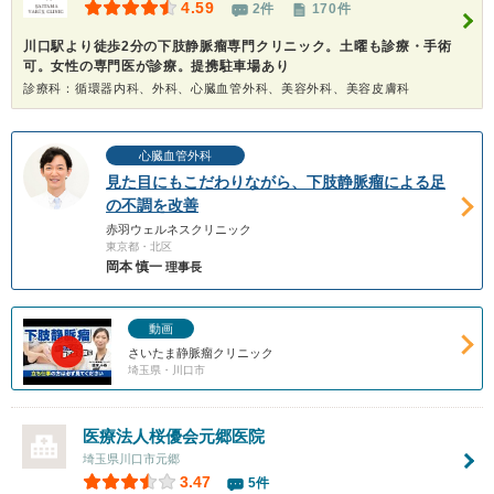
4.59
2件
170件
川口駅より徒歩2分の下肢静脈瘤専門クリニック。土曜も診療・手術
可。女性の専門医が診療。提携駐車場あり
診療科：循環器内科、外科、心臓血管外科、美容外科、美容皮膚科
心臓血管外科
見た目にもこだわりながら、下肢静脈瘤による足
の不調を改善
赤羽ウェルネスクリニック
東京都・北区
岡本 慎一
理事長
動画
さいたま静脈瘤クリニック
埼玉県・川口市
医療法人桜優会
元郷医院
埼玉県川口市元郷
3.47
5件