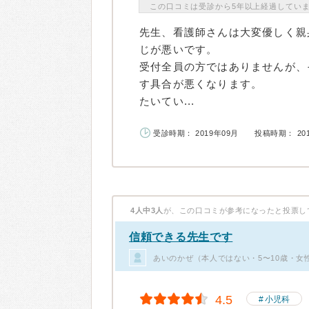
この口コミは受診から5年以上経過してい
先生、看護師さんは大変優しく親
じが悪いです。
受付全員の方ではありませんが、
す具合が悪くなります。
たいてい...
受診時期： 2019年09月
投稿時期： 20
4人中3人
が、この口コミが参考になったと投票し
信頼できる先生です
あいのかぜ（本人ではない・5〜10歳・女
4.5
小児科