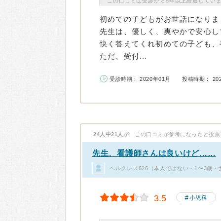
この口コミは受診から5年以上経過してい
初めての子どもがお世話になりま
先生は、優しく、爽やかで安心し
快く答えてくれ初めての子ども、
ただ、受付...
受診時期： 2020年01月
投稿時期： 20
24人中21人
が、この口コミが参考になったと投票
先生、看護師さんは良いけど……
ヘルクレス626（本人ではない・1〜3歳・
3.5
小児科