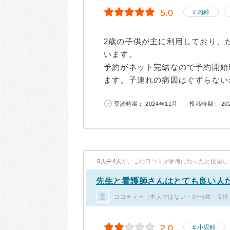
5.0
内科
2歳の子供が主に利用しており、
います。
予約がネット完結なので予約開始
ます。子連れの病因はぐずらないか
受診時期： 2024年11月
投稿時期： 20
5人中4人
が、この口コミが参考になったと投票し
先生と看護師さんはとても良い人
ココティー（本人ではない・3〜5歳・女性
2.0
小児科