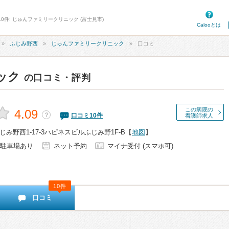
10件: じゅんファミリークリニック (富士見市)
Calooとは
ふじみ野西
じゅんファミリークリニック
口コミ
ック
の口コミ・評判
この病院の
4.09
？
口コミ
10
件
看護師求人
み野西1-17-3ハピネスビルふじみ野1F-B
【
地図
】
駐車場あり
ネット予約
マイナ受付 (スマホ可)
10件
口コミ