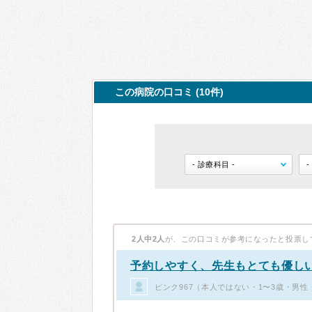
この病院の口コミ (10件)
2人中2人
が、この口コミが参考になったと投票し
予約しやすく、先生もとても優し
ピンク967（本人ではない・1〜3歳・男性