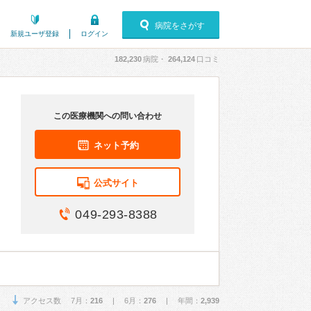
病院をさがす
新規ユーザ登録
ログイン
182,230
病院・
264,124
口コミ
この医療機関への問い合わせ
ネット予約
公式サイト
049-293-8388
アクセス数 7月：
216
| 6月：
276
| 年間：
2,939