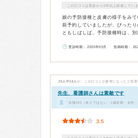
この口コミは受診から5年以上経過してい
娘の予防接種と皮膚の様子をみて
前予約していましたが、ぴったり
ともしばしば。予防接種時は、別部
受診時期： 2020年03月
投稿時期： 20
20人中18人
が、この口コミが参考になったと投票
先生、看護師さんは素敵です
氷塊343（本人ではない・1歳未満・女性
3.5