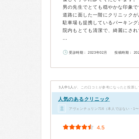
男の先生でとても穏やかな印象で
道路に面した一階にクリニックが
駐車場も提携しているパーキング
院内もとても清潔で、綺麗にされ
...
受診時期： 2023年02月
投稿時期： 20
3人中1人
が、この口コミが参考になったと投票し
人気のあるクリニック
アヴェンチュリン716（本人ではない・1〜
4.5