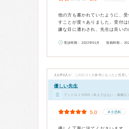
他の方も書かれていたように、受
すことが度々ありました。受付は
嫌な目に遭わされ、先生は良いのに
受診時期： 2022年01月
投稿時期： 20
2人中2人
が、この口コミが参考になったと投票し
優しい先生
アンドロメダ455（本人ではない・掲載口コ
5.0
小児科
優しく丁寧に診てくださいます。