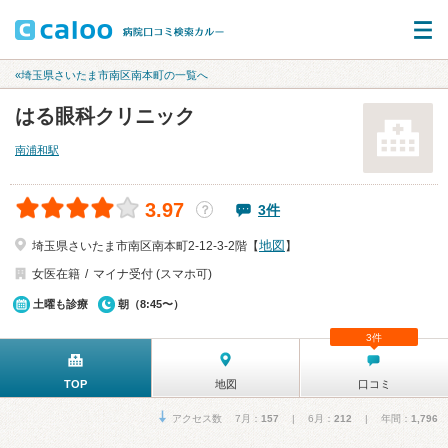
«埼玉県さいたま市南区南本町の一覧へ
はる眼科クリニック
南浦和駅
3.97
3件
？
地図
埼玉県さいたま市南区南本町2-12-3-2階【
】
女医在籍
マイナ受付 (スマホ可)
土曜も診療
朝（8:45〜）
3件
TOP
地図
口コミ
アクセス数 7月：
157
| 6月：
212
| 年間：
1,796