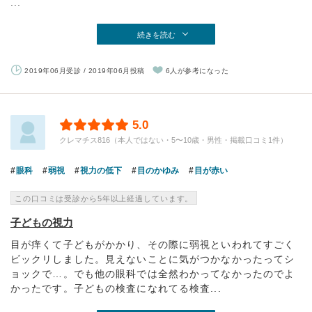
...
続きを読む
2019年06月受診 / 2019年06月投稿
6人が参考になった
5.0
クレマチス816（本人ではない・5〜10歳・男性・掲載口コミ1件）
眼科
弱視
視力の低下
目のかゆみ
目が赤い
この口コミは受診から5年以上経過しています。
子どもの視力
目が痒くて子どもがかかり、その際に弱視といわれてすごく
ビックリしました。見えないことに気がつかなかったってシ
ョックで…。でも他の眼科では全然わかってなかったのでよ
かったです。子どもの検査になれてる検査...