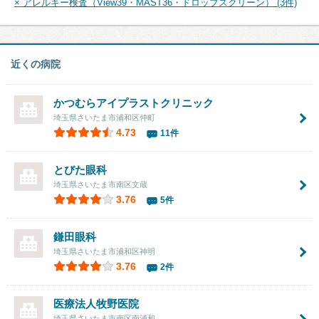
× アレルギー検査（View39・MAST36・ドロップスクリーン） (3件)
近くの病院
かつむらアイプラストクリニック
埼玉県さいたま市浦和区仲町
4.73
11件
とびた眼科
埼玉県さいたま市南区文蔵
3.76
5件
鎌田眼科
埼玉県さいたま市浦和区神明
3.76
2件
医療法人
牧野医院
埼玉県さいたま市南区南浦和