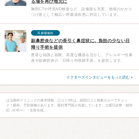
る場を再び地元に
胸部CTや呼気NO検査など、設備面も充実。地域のかかり
つけ医として幅広い呼吸器疾患に対応しています。
耳鼻咽喉科
副鼻腔炎などの長引く鼻症状に､ 負担の少ない日
帰り手術を提供
豊富な知識と経験、高度な機器を活かし、アレルギー性鼻
炎や副鼻腔炎の「日帰り内視鏡手術」を提供します。
ドクターズインタビューをもっと読む »
はる眼科クリニックの基本情報、口コミ3件は、病院口コミ検索カルーでチェッ
ク！眼科、予防接種があります。眼科専門医が在籍しています。土曜日診察・朝対
応（8:45〜）・女医在籍。