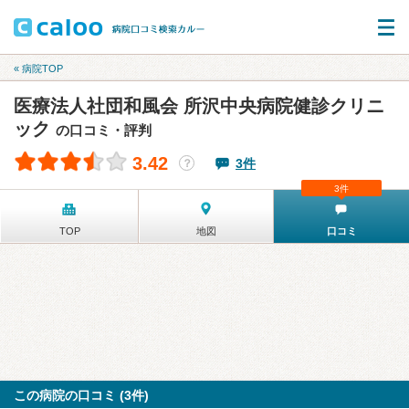
« 病院TOP
医療法人社団和風会 所沢中央病院健診クリニ
ック
の口コミ・評判
3.42
3件
？
3件
TOP
地図
口コミ
この病院の口コミ (3件)