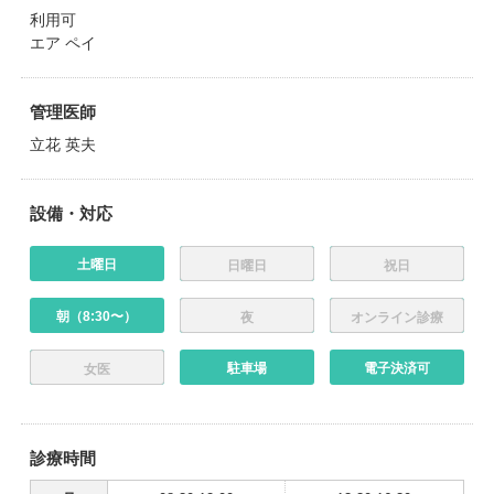
利用可
エア ペイ
管理医師
立花 英夫
設備・対応
土曜日
日曜日
祝日
朝（8:30〜）
夜
オンライン診療
駐車場
電子決済可
女医
診療時間