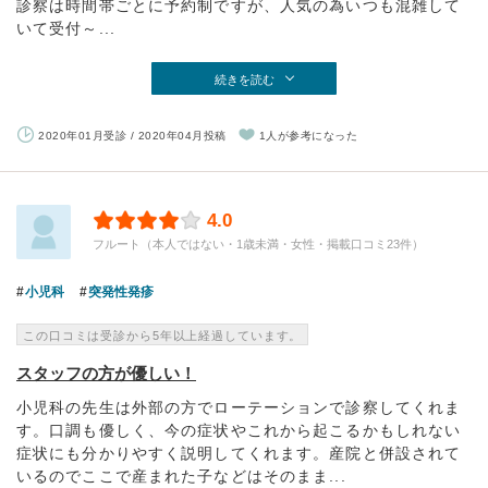
診察は時間帯ごとに予約制ですが、人気の為いつも混雑して
いて受付～...
続きを読む
2020年01月受診 / 2020年04月投稿
1人が参考になった
4.0
フルート（本人ではない・1歳未満・女性・掲載口コミ23件）
小児科
突発性発疹
この口コミは受診から5年以上経過しています。
スタッフの方が優しい！
小児科の先生は外部の方でローテーションで診察してくれま
す。口調も優しく、今の症状やこれから起こるかもしれない
症状にも分かりやすく説明してくれます。産院と併設されて
いるのでここで産まれた子などはそのまま...