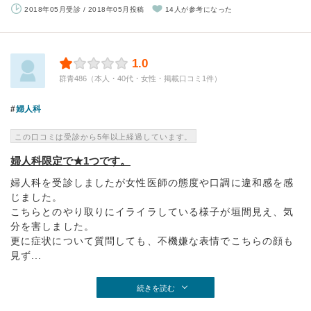
2018年05月受診 / 2018年05月投稿
14人が参考になった
1.0
群青486（本人・40代・女性・掲載口コミ1件）
婦人科
この口コミは受診から5年以上経過しています。
婦人科限定で★1つです。
婦人科を受診しましたが女性医師の態度や口調に違和感を感
じました。
こちらとのやり取りにイライラしている様子が垣間見え、気
分を害しました。
更に症状について質問しても、不機嫌な表情でこちらの顔も
見ず...
続きを読む