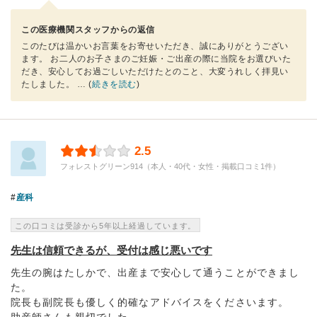
この医療機関スタッフからの返信
このたびは温かいお言葉をお寄せいただき、誠にありがとうござい
ます。 お二人のお子さまのご妊娠・ご出産の際に当院をお選びいた
だき、安心してお過ごしいただけたとのこと、大変うれしく拝見い
たしました。
… (
続きを読む
)
2.5
フォレストグリーン914（本人・40代・女性・掲載口コミ1件）
産科
この口コミは受診から5年以上経過しています。
先生は信頼できるが、受付は感じ悪いです
先生の腕はたしかで、出産まで安心して通うことができまし
た。
院長も副院長も優しく的確なアドバイスをくださいます。