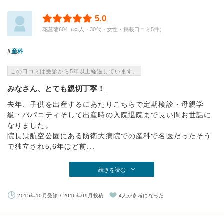
5.0
花菖蒲604（本人・30代・女性・掲載口コミ5件）
産科
この口コミは受診から5年以上経過しています。
みなさん、とても親切丁寧！
去年、子供を出産するにあたりこちらで定期検診・母親学
級・パパニティそして出産時の入院退院まで長い間お世話に
なりました。
院長は航空公園にある防衛大病院での産科で名医だったそう
で独立され5,6年ほど前...
続きを読む
2015年10月受診 / 2016年09月投稿
4人が参考になった