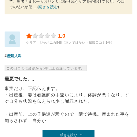
て、患者さまお一人おひとりに寄り添うケアを心掛けており、今回
その想いが伝
… (
続きを読む
)
1.0
ケリア ジャポニカ548（本人ではない・掲載口コミ1件）
産婦人科
この口コミは受診から5年以上経過しています。
最悪でした。。
事実だけ、下記伝えます。
・出産後、妻は看護師の手違いにより、体調が悪くなり、す
ぐ自分も状況を伝えられ少し謝罪された。
・出産前、上の子供達が騒ぐので一階で待機。産まれた事を
知らされず、自分か...
続きを読む