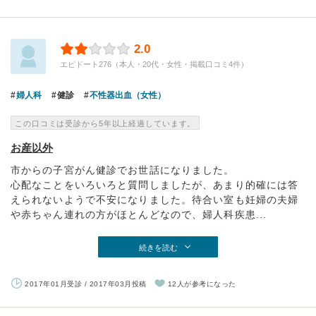
2.0
エピドート276（本人・20代・女性・掲載口コミ4件）
婦人科
健診
不性器出血（女性）
この口コミは受診から5年以上経過しています。
お産以外
市からの子宮がん健診でお世話になりました。
心配なことをいろいろと質問しましたが、あまり的確には答
えられないようで不安になりました。待合い室も妊婦の夫婦
や赤ちゃん連れの方がほとんどなので、婦人科疾患...
続きを読む
2017年01月受診 / 2017年03月投稿
12人が参考になった