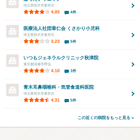
埼玉県所沢市東所沢
4.05
4件
医療法人社団章仁会
くさかり小児科
埼玉県所沢市東所沢
3.23
5件
いつもジェネラルクリニック秋津院
東京都清瀬市野塩
4.10
3件
青木耳鼻咽喉科・気管食道科医院
埼玉県所沢市東所沢
4.31
5件
この近くの病院をもっと見る »