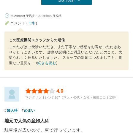
続きを読む
2025年09月受診 / 2025年09月投稿
コメント (
1件
)
この医療機関スタッフからの返信
このたびはご受診いただき、また丁寧なご感想をお寄せいただきあ
りがとうございます。 診察や説明にご満足いただけたとのこと、大
変うれしく拝見いたしました。 スタッフの対応につきましても、貴
重なご意見を
… (
続きを読む
)
4.0
マンダリンオレンジ167（本人・40代・女性・掲載口コミ13件）
婦人科
めまい
地元で人気の産婦人科
駐車場が広いので、車で行っています。