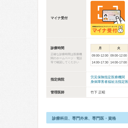
マイナ受付
診療時間
月
火
正確な診療時間は医療機
09:00-12:00
09:00-12:00
関のホームページ・電話
等で確認してください
14:00-17:30
14:00-17:00
労災保険指定医療機関
指定病院
身体障害者福祉法指定
管理医師
竹下 正昭
診療科目、専門外来、専門医・資格