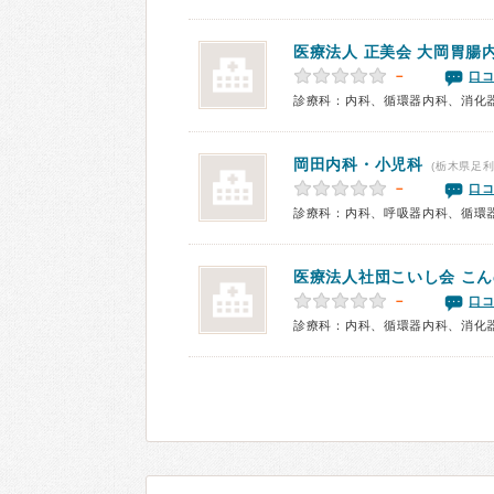
医療法人 正美会 大岡胃腸
－
口コ
診療科：内科、循環器内科、消化
岡田内科・小児科
(栃木県足利
－
口コ
医療法人社団こいし会 こ
－
口コ