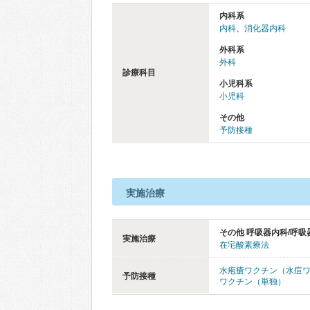
内科系
内科
、
消化器内科
外科系
外科
診療科目
小児科系
小児科
その他
予防接種
実施治療
その他 呼吸器内科/呼吸
実施治療
在宅酸素療法
水疱瘡ワクチン（水痘
予防接種
ワクチン（単独）