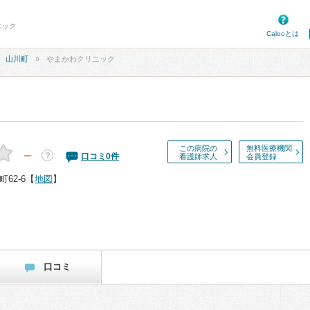
ニック
Calooとは
山川町
やまかわクリニック
この病院の
無料医療機関
－
？
口コミ
0
件
看護師求人
会員登録
62-6
【
地図
】
口コミ