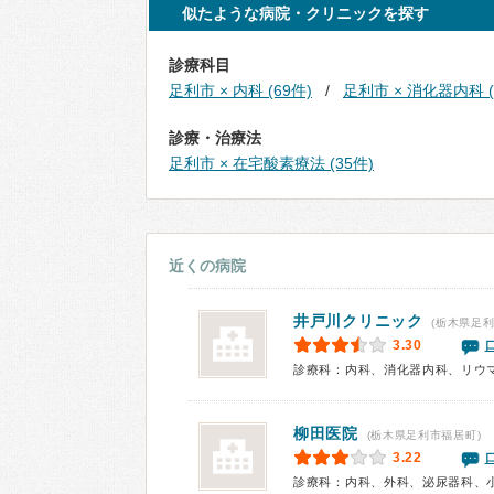
似たような病院・クリニックを探す
診療科目
足利市 × 内科 (69件)
足利市 × 消化器内科 (
診療・治療法
足利市 × 在宅酸素療法 (35件)
近くの病院
井戸川クリニック
(栃木県足利
3.30
診療科：内科、消化器内科、リウ
柳田医院
(栃木県足利市福居町)
3.22
診療科：内科、外科、泌尿器科、