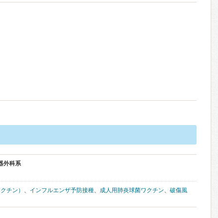
器外科系
ワクチン）
、
インフルエンザ予防接種
、
成人用肺炎球菌ワクチン
、
破傷風