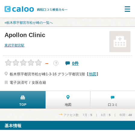
«栃木県宇都宮市松が峰の一覧へ
Apollon Clinic
東武宇都宮駅
－
0件
？
地図
栃木県宇都宮市松が峰1-3-16 グラン宇都宮1階【
】
電子決済可
女医在籍
TOP
地図
口コミ
アクセス数 7月：
5
| 6月：
5
| 年間：
48
基本情報