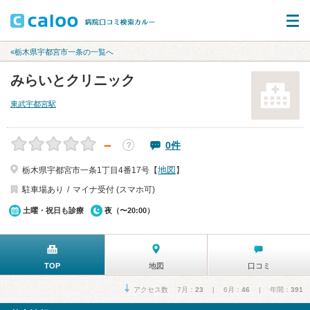
«栃木県宇都宮市一条の一覧へ
みらいとクリニック
東武宇都宮駅
－
0件
？
地図
栃木県宇都宮市一条1丁目4番17号【
】
駐車場あり
マイナ受付 (スマホ可)
土曜・祝日も診療
夜（〜20:00）
TOP
地図
口コミ
アクセス数 7月：
23
| 6月：
46
| 年間：
391