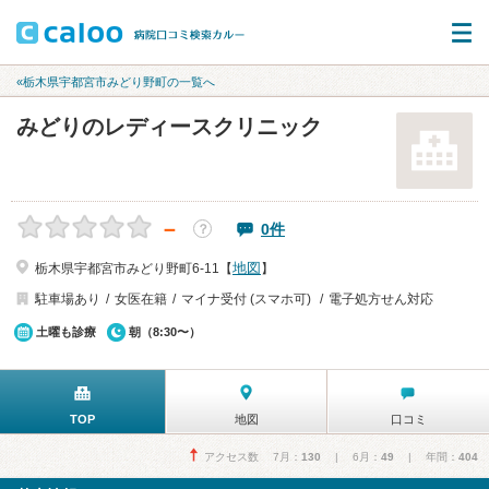
«栃木県宇都宮市みどり野町の一覧へ
みどりのレディースクリニック
－
0件
？
地図
栃木県宇都宮市みどり野町6-11【
】
駐車場あり
女医在籍
マイナ受付 (スマホ可)
電子処方せん対応
土曜も診療
朝（8:30〜）
TOP
地図
口コミ
アクセス数 7月：
130
| 6月：
49
| 年間：
404