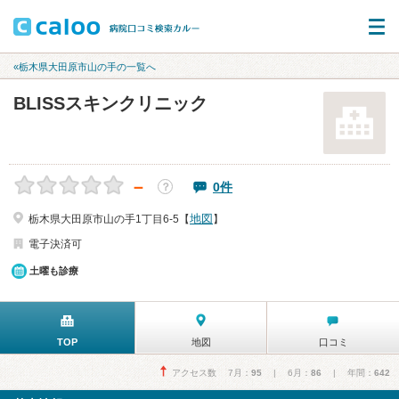
«栃木県大田原市山の手の一覧へ
BLISSスキンクリニック
－
0件
？
地図
栃木県大田原市山の手1丁目6-5【
】
電子決済可
土曜も診療
TOP
地図
口コミ
アクセス数 7月：
95
| 6月：
86
| 年間：
642