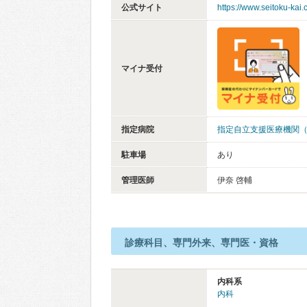
公式サイト
https://www.seitoku-kai
マイナ受付
指定病院
指定自立支援医療機関
駐車場
あり
管理医師
伊奈 啓輔
診療科目、専門外来、専門医・資格
内科系
内科