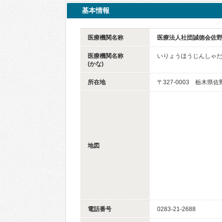
基本情報
医療機関名称
医療法人社団誠徳会佐
医療機関名称
いりょうほうじんしゃ
(かな)
所在地
〒327-0003 栃木県佐
地図
電話番号
0283-21-2688