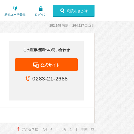
病院をさがす
新規ユーザ登録
ログイン
182,148
病院・
264,127
口コミ
この医療機関への問い合わせ
公式サイト
0283-21-2688
アクセス数 7月：
4
| 6月：
1
| 年間：
21