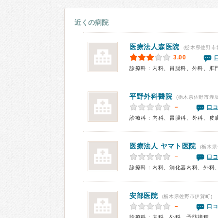
近くの病院
医療法人
森医院
(栃木県佐野市
3.00
診療科：内科、胃腸科、外科、肛
平野外科醫院
(栃木県佐野市赤坂
－
口コ
診療科：内科、胃腸科、外科、皮
医療法人
ヤマト医院
(栃木県
－
口コ
診療科：内科、消化器内科、外科
安部医院
(栃木県佐野市伊賀町)
－
口コ
診療科：内科、外科、予防接種