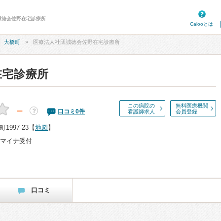
団誠徳会佐野在宅診療所
Calooとは
大橋町
医療法人社団誠徳会佐野在宅診療所
在宅診療所
この病院の
無料医療機関
－
？
口コミ
0
件
看護師求人
会員登録
997-23
【
地図
】
マイナ受付
口コミ