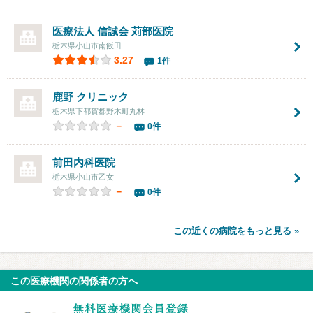
医療法人 信誠会 苅部医院
栃木県小山市南飯田
3.27
1件
鹿野 クリニック
栃木県下都賀郡野木町丸林
－
0件
前田内科医院
栃木県小山市乙女
－
0件
この近くの病院をもっと見る »
この医療機関の関係者の方へ