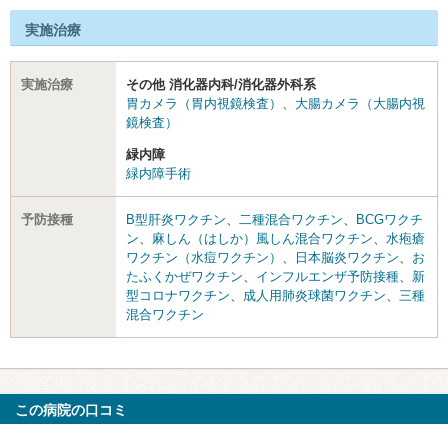
実施治療
実施治療
その他 消化器内科/消化器外科系
胃カメラ（胃内視鏡検査）
、
大腸カメラ（大腸内視
鏡検査）
緑内障
緑内障手術
予防接種
B型肝炎ワクチン
、
二種混合ワクチン
、
BCGワクチ
ン
、
麻しん（はしか）風しん混合ワクチン
、
水疱瘡
ワクチン（水痘ワクチン）
、
日本脳炎ワクチン
、
お
たふくかぜワクチン
、
インフルエンザ予防接種
、
新
型コロナワクチン
、
成人用肺炎球菌ワクチン
、
三種
混合ワクチン
この病院の口コミ