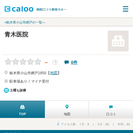
«栃木県小山市網戸の一覧へ
青木医院
－
0件
？
地図
栃木県小山市網戸1850【
】
駐車場あり
マイナ受付
土曜も診療
TOP
地図
口コミ
アクセス数 7月：
3
| 6月：
16
| 年間：
31