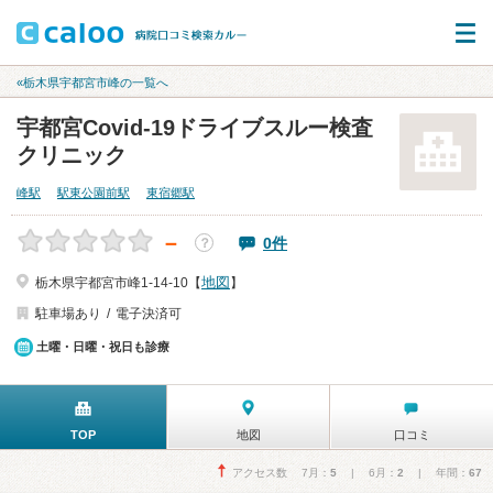
«栃木県宇都宮市峰の一覧へ
宇都宮Covid-19ドライブスルー検査
クリニック
峰駅
駅東公園前駅
東宿郷駅
－
0件
？
地図
栃木県宇都宮市峰1-14-10【
】
駐車場あり
電子決済可
土曜・日曜・祝日も診療
TOP
地図
口コミ
アクセス数 7月：
5
| 6月：
2
| 年間：
67