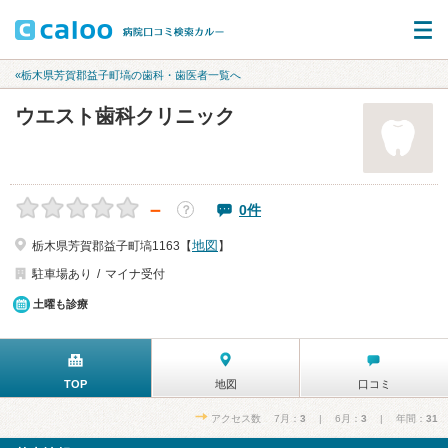
«栃木県芳賀郡益子町塙の歯科・歯医者一覧へ
ウエスト歯科クリニック
－
0件
？
地図
栃木県芳賀郡益子町塙1163【
】
駐車場あり
マイナ受付
土曜も診療
TOP
地図
口コミ
アクセス数 7月：
3
| 6月：
3
| 年間：
31