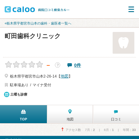
«栃木県宇都宮市山本の歯科・歯医者一覧へ
町田歯科クリニック
－
0件
？
地図
栃木県宇都宮市山本2-26-14【
】
駐車場あり
マイナ受付
土曜も診療
TOP
地図
口コミ
アクセス数 7月：
2
| 6月：
1
| 年間：
33