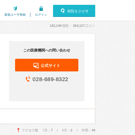
病院をさがす
新規ユーザ登録
ログイン
182,148
病院・
264,127
口コミ
この医療機関への問い合わせ
公式サイト
028-689-8322
アクセス数 7月：
7
| 6月：
2
| 年間：
49