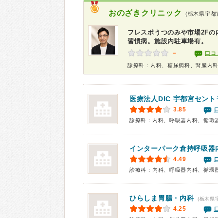
おのざきクリニック
(栃木県宇都
フレスポうつのみや市場2Fの
習慣病。施設内駐車場有。
－
口コ
診療科：内科、糖尿病科、腎臓内
医療法人DIC
宇都宮セント
3.85
インターパーク倉持呼吸器
4.49
ひらしま胃腸・内科
(栃木県
4.25