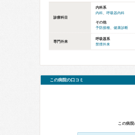
内科系
内科
、
呼吸器内科
診療科目
その他
予防接種
、
健康診断
呼吸器系
専門外来
禁煙外来
この病院の口コミ
この病院