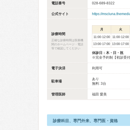
電話番号
028-689-8322
公式サイト
https://mscluna.themedia
月
火
診療時間
11:00-12:00
11:00-12:00
正確な診療時間は医療機
13:00-17:00
13:00-17:00
関のホームページ・電話
等で確認してください
休診日：木・日・祝
※完全予約制【初診受付日：
電子決済
利用可
あり
駐車場
無料: 3台
管理医師
福田 愛美
診療科目、専門外来、専門医・資格