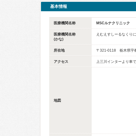
基本情報
医療機関名称
MSCルナクリニック
医療機関名称
えむえすしーるなくり
(かな)
所在地
〒321-0118 栃木県
アクセス
上三川インターより車で
地図