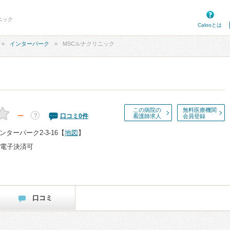
ニック
Calooとは
インターパーク
MSCルナクリニック
この病院の
無料医療機関
－
？
口コミ
0
件
看護師求人
会員登録
ターパーク2-3-16
【
地図
】
電子決済可
口コミ