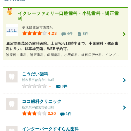
イクシーファミリー口腔歯科・小児歯科・矯正歯
科
栃木県鹿沼市西茂呂
4.23
4件
8件
鹿沼市西茂呂の歯科医院。土日祝も18時半まで。小児歯科・矯正歯
科に注力。駐車場完備。WEB予約可。
診療科：歯科、矯正歯科、歯周病科、小児歯科、歯科口腔外科、インプラント、ホワイトニング
こうだい歯科
栃木県宇都宮市中島町
－
0件
ココ歯科クリニック
栃木県宇都宮市砂田町
3.20
1件
インターパークすずらん歯科