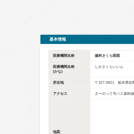
基本情報
医療機関名称
歯科さくら医院
医療機関名称
しかさくらいいん
(かな)
所在地
〒327-0821 栃木県佐
アクセス
さーのって号バス基幹線
地図