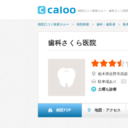
病院口コミ検索カルー - 歯科さくら医院
病院口コミ検索カルー
病院検索
歯科・歯医者
栃
歯科さくら医院
栃木県佐野市高萩町1
駐車場あり
土曜も診療
病院TOP
地図・アクセス