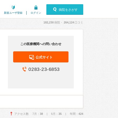
病院をさがす
新規ユーザ登録
ログイン
182,230
病院・
264,124
口コミ
この医療機関への問い合わせ
公式サイト
0283-23-6853
アクセス数 7月：
38
| 6月：
35
| 年間：
424