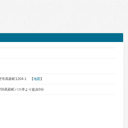
野市高萩町1204-1 【
地図
】
50高萩町バス停より徒歩0分