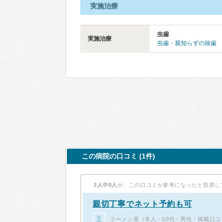
実施治療
虫歯
実施治療
虫歯・親知らずの抜歯
この病院の口コミ (1件)
2人中0人
が、この口コミが参考になったと投票し
親切丁寧でネット予約も可
ラーメン屋（本人・50代・男性・掲載口コ