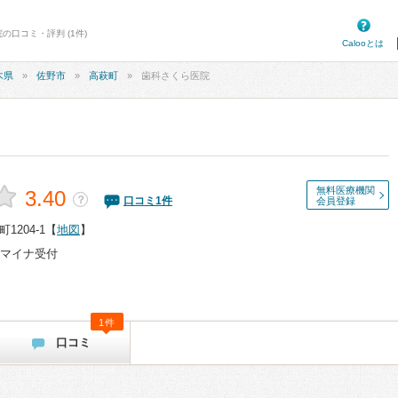
の口コミ・評判 (1件)
Calooとは
木県
佐野市
高萩町
歯科さくら医院
無料医療機関
3.40
？
口コミ
1
件
会員登録
204-1
【
地図
】
マイナ受付
1件
口コミ