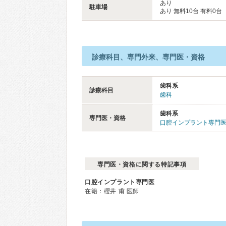
あり
駐車場
あり 無料10台 有料0台
診療科目、専門外来、専門医・資格
歯科系
診療科目
歯科
歯科系
専門医・資格
口腔インプラント専門
専門医・資格に関する特記事項
口腔インプラント専門医
在籍：櫻井 甫 医師