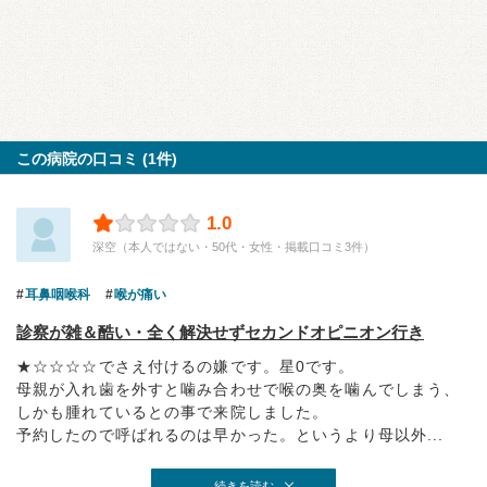
この病院の口コミ (1件)
1.0
深空（本人ではない・50代・女性・掲載口コミ3件）
耳鼻咽喉科
喉が痛い
診察が雑＆酷い・全く解決せずセカンドオピニオン行き
★‪☆‪☆‪☆‪☆でさえ付けるの嫌です。星0です。
母親が入れ歯を外すと噛み合わせで喉の奥を噛んでしまう、
しかも腫れているとの事で来院しました。
予約したので呼ばれるのは早かった。というより母以外...
続きを読む