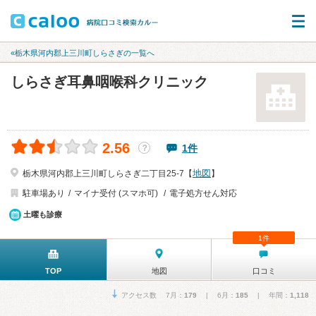
«栃木県河内郡上三川町しらさぎの一覧へ
しらさぎ耳鼻咽喉科クリニック
2.56
1件
？
地図
栃木県河内郡上三川町しらさぎ二丁目25-7【
】
駐車場あり
マイナ受付 (スマホ可)
電子処方せん対応
土曜も診療
1件
TOP
地図
口コミ
アクセス数 7月：
179
| 6月：
185
| 年間：
1,118