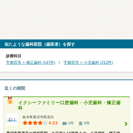
似たような歯科医院（歯医者）を探す
診療科目
宇都宮市 × 矯正歯科 (147件)
宇都宮市 × 小児歯科 (212件)
近くの病院
イクシーファミリー口腔歯科・小児歯科・矯正歯
科
栃木県鹿沼市西茂呂
4.23
4件
8件