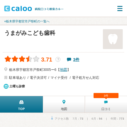
«栃木県宇都宮市戸祭町の一覧へ
うまがみこども歯科
3.71
3件
？
地図
栃木県宇都宮市戸祭町3005ー6【
】
駐車場あり
電子決済可
マイナ受付
電子処方せん対応
土曜も診療
3件
TOP
地図
口コミ
アクセス数 7月：
73
| 6月：
94
| 年間：
773