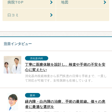
病院TOP
地図
口コミ
注目インタビュー
消化器内科
丁寧に医療体験を設計し、検査や手術の不安を安
心に変えたい
消化器内視鏡検査から肛門疾患の日帰り手術まで、一貫し
て対応が可能です。女性医師も在籍しています。
眼科
緑内障・白内障の治療、手術の最前線。個々の患
者に最適な選択を