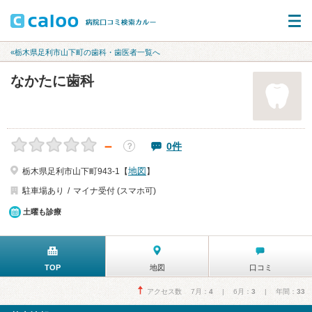
«栃木県足利市山下町の歯科・歯医者一覧へ
なかたに歯科
－
0件
？
地図
栃木県足利市山下町943-1【
】
駐車場あり
マイナ受付 (スマホ可)
土曜も診療
TOP
地図
口コミ
アクセス数 7月：
4
| 6月：
3
| 年間：
33