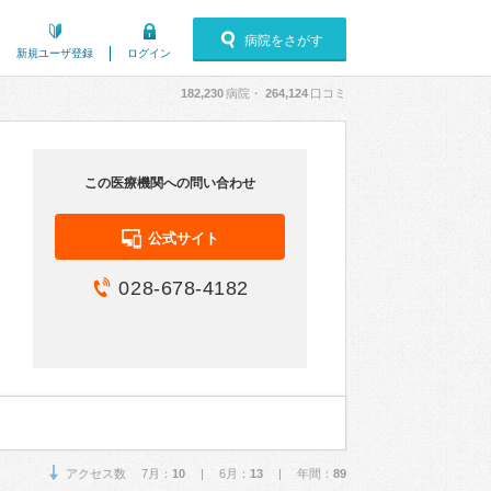
病院をさがす
新規ユーザ登録
ログイン
182,230
病院・
264,124
口コミ
この医療機関への問い合わせ
公式サイト
028-678-4182
アクセス数 7月：
10
| 6月：
13
| 年間：
89