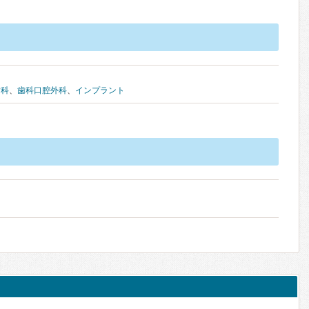
歯科
、
歯科口腔外科
、
インプラント