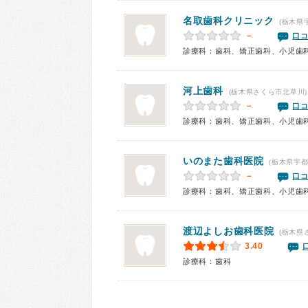
名取歯科クリニック
(栃木県
－
口コ
診療科：歯科、矯正歯科、小児歯
河上歯科
(栃木県さくら市北草川)
－
口コ
診療科：歯科、矯正歯科、小児歯
いのまた歯科医院
(栃木県宇都
－
口コ
診療科：歯科、矯正歯科、小児歯
渡辺よしお歯科医院
(栃木県
3.40
診療科：歯科