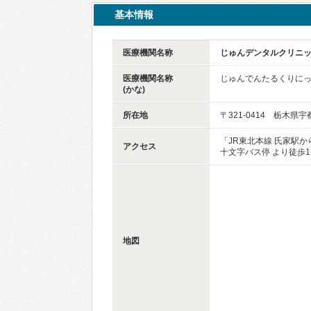
基本情報
医療機関名称
じゅんデンタルクリニ
医療機関名称
じゅんでんたるくりに
(かな)
所在地
〒321-0414 栃木県
「JR東北本線 氏家駅
アクセス
十文字バス停 より徒歩
地図