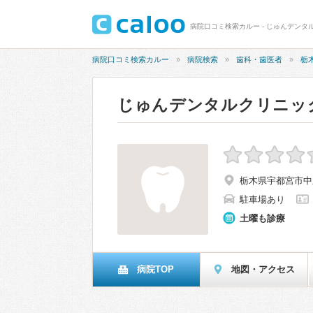
病院口コミ検索カルー - じゅんデンタ
病院口コミ検索カルー
病院検索
歯科・歯医者
栃
じゅんデンタルクリニッ
栃木県宇都宮市中里
駐車場あり
土曜も診療
病院TOP
地図・アクセス