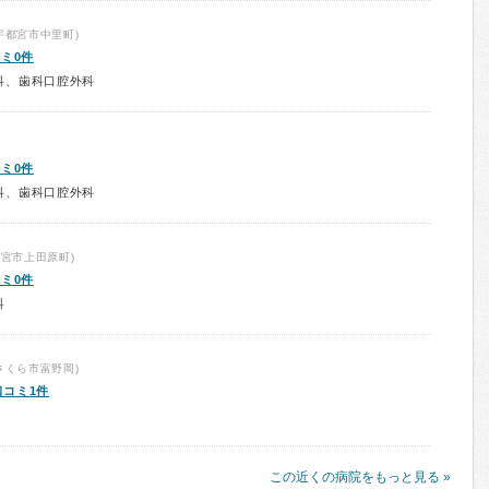
宇都宮市中里町)
ミ0件
科、歯科口腔外科
ミ0件
科、歯科口腔外科
宮市上田原町)
ミ0件
科
さくら市富野岡)
口コミ1件
この近くの病院をもっと見る »