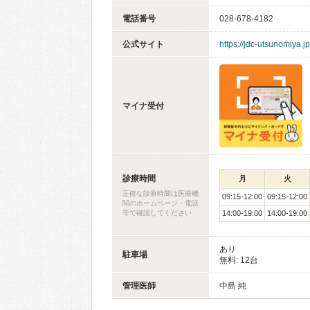
電話番号
028-678-4182
公式サイト
https://jdc-utsunomiya.jp
マイナ受付
診療時間
月
火
正確な診療時間は医療機
09:15-12:00
09:15-12:00
関のホームページ・電話
等で確認してください
14:00-19:00
14:00-19:00
あり
駐車場
無料: 12台
管理医師
中島 純