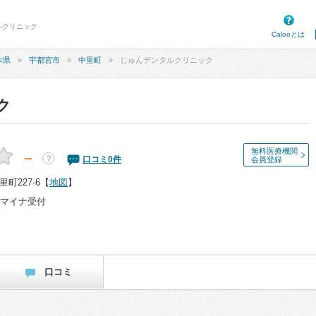
ルクリニック
Calooとは
木県
宇都宮市
中里町
じゅんデンタルクリニック
ク
無料医療機関
－
？
口コミ
0
件
会員登録
町227-6
【
地図
】
マイナ受付
口コミ