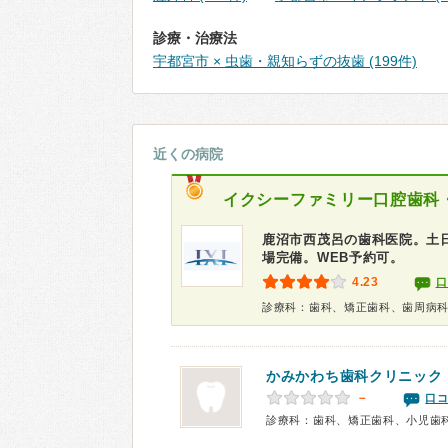
診療・治療法
宇都宮市 × 虫歯・親知らずの抜歯 (199件)
近くの病院
イクシーファミリー口腔歯科
鹿沼市西茂呂の歯科医院。土
場完備。WEB予約可。
4.23
口
診療科：歯科、矯正歯科、歯周病
かみかわち歯科クリニック
－
口コ
診療科：歯科、矯正歯科、小児歯