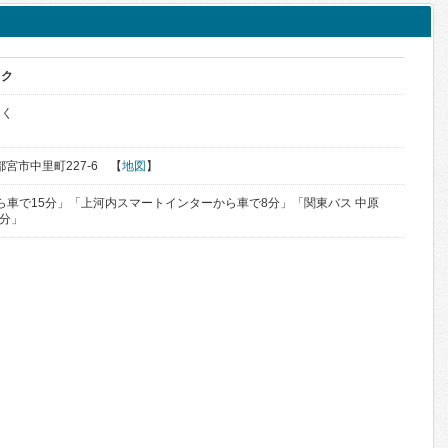
ック
っく
宇都宮市中里町227-6 【
地図
】
から車で15分」「上河内スマートインターから車で8分」「関東バス 中原
1分」