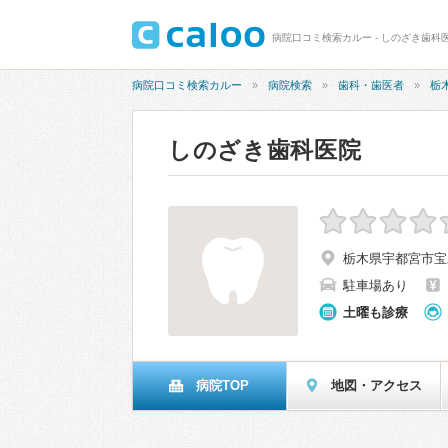
病院口コミ検索カルー - しのざき歯科
病院口コミ検索カルー
病院検索
歯科・歯医者
栃
しのざき歯科医院
栃木県宇都宮市宝木町
駐車場あり
土曜も診療
病院TOP
地図・アクセス