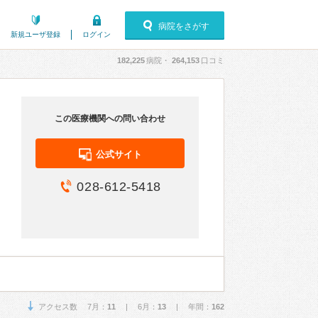
病院をさがす
新規ユーザ登録
ログイン
182,225
病院・
264,153
口コミ
この医療機関への問い合わせ
公式サイト
028-612-5418
アクセス数 7月：
11
| 6月：
13
| 年間：
162