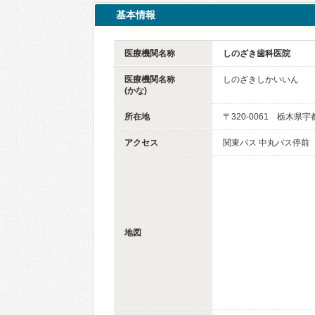
基本情報
医療機関名称
しのざき歯科医院
医療機関名称
しのざきしかいいん
(かな)
所在地
〒320-0061 栃木県宇
アクセス
関東バス 中丸バス停前
地図