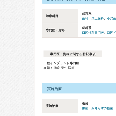
歯科系
診療科目
歯科
、
矯正歯科
、
小児
歯科系
専門医・資格
口腔外科専門医
、
口腔
専門医・資格に関する特記事項
口腔インプラント専門医
在籍：篠崎 泰久 医師
実施治療
虫歯
実施治療
虫歯・親知らずの抜歯