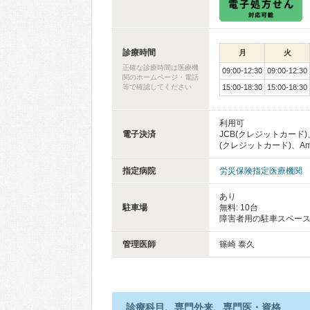
診療時間
月
火
正確な診療時間は医療機
09:00-12:30
09:00-12:30
関のホームページ・電話
等で確認してください
15:00-18:30
15:00-18:30
利用可
電子決済
JCB(クレジットカード)、
(クレジットカード)、Americ
指定病院
労災保険指定医療機関
あり
駐車場
無料: 10台
障害者用の駐車スペース
管理医師
篠崎 泰久
診療科目、専門外来、専門医・資格