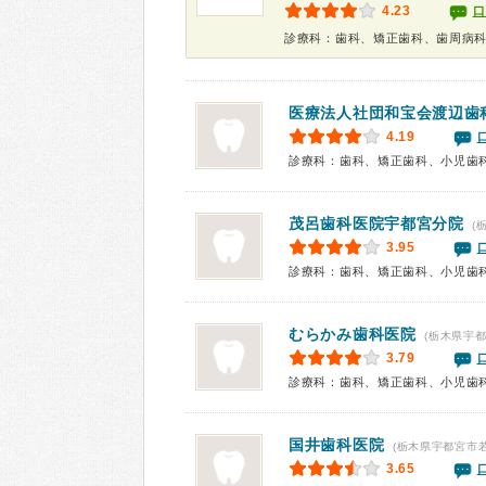
4.23
口
診療科：歯科、矯正歯科、歯周病
医療法人社団和宝会渡辺歯
4.19
診療科：歯科、矯正歯科、小児歯
茂呂歯科医院宇都宮分院
(
3.95
診療科：歯科、矯正歯科、小児歯
むらかみ歯科医院
(栃木県宇都
3.79
診療科：歯科、矯正歯科、小児歯
国井歯科医院
(栃木県宇都宮市若
3.65