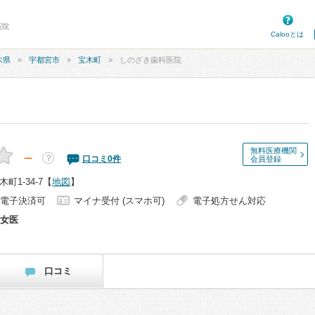
医院
Calooとは
木県
宇都宮市
宝木町
しのざき歯科医院
無料医療機関
－
？
口コミ
0
件
会員登録
1-34-7
【
地図
】
電子決済可
マイナ受付 (スマホ可)
電子処方せん対応
女医
口コミ