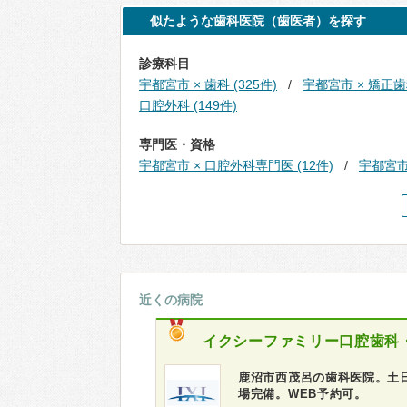
似たような歯科医院（歯医者）を探す
診療科目
宇都宮市 × 歯科 (325件)
宇都宮市 × 矯正歯科
口腔外科 (149件)
専門医・資格
宇都宮市 × 口腔外科専門医 (12件)
宇都宮市
近くの病院
イクシーファミリー口腔歯科
鹿沼市西茂呂の歯科医院。土
場完備。WEB予約可。