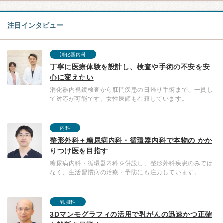
注目インタビュー
消化器内科
丁寧に医療体験を設計し、検査や手術の不安を安
心に変えたい
消化器内視鏡検査から肛門疾患の日帰り手術まで、一貫し
て対応が可能です。女性医師も在籍しています。
内科
整形外科＋糖尿病内科・循環器内科で本物の かか
りつけ医を目指す
糖尿病内科・循環器内科を併設し、整形外科疾患のみでは
なく、生活習慣病の治療・予防にも注力しています。
乳腺科
3Dマンモグラフィの活用で乳がんの迅速かつ正確