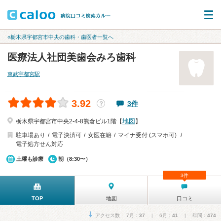
«栃木県宇都宮市中央の歯科・歯医者一覧へ
医療法人社団美歯会みろ歯科
東武宇都宮駅
3.92
3件
？
地図
栃木県宇都宮市中央2-4-8熊倉ビル1階【
】
駐車場あり
電子決済可
女医在籍
マイナ受付 (スマホ可)
電子処方せん対応
土曜も診療
朝（8:30〜）
3件
TOP
地図
口コミ
アクセス数 7月：
37
| 6月：
41
| 年間：
474