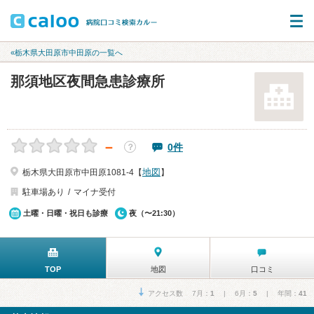
«栃木県大田原市中田原の一覧へ
那須地区夜間急患診療所
－
0件
？
地図
栃木県大田原市中田原1081-4【
】
駐車場あり
マイナ受付
土曜・日曜・祝日も診療
夜（〜21:30）
TOP
地図
口コミ
アクセス数 7月：
1
| 6月：
5
| 年間：
41