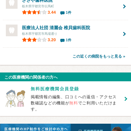
ささや歯科医院
栃木県宇都宮市伝馬町
3.44
1件
医療法人社団 清麗会 椎貝歯科医院
栃木県宇都宮市馬場通り
3.20
1件
この近くの病院をもっと見る »
この医療機関の関係者の方へ
掲載情報の編集、口コミへの返信・アクセス
数確認などの機能が
無料
でご利用いただけま
す。