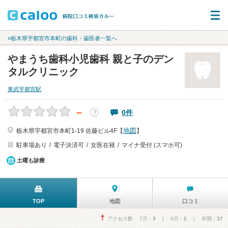
«栃木県宇都宮市本町の歯科・歯医者一覧へ
やまうち歯科小児歯科 親と子のデン
タルクリニック
東武宇都宮駅
－
0件
？
地図
栃木県宇都宮市本町1-19 佐藤ビル4F【
】
駐車場あり
電子決済可
女医在籍
マイナ受付 (スマホ可)
土曜も診療
TOP
地図
口コミ
アクセス数 7月：
3
| 6月：
2
| 年間：
37