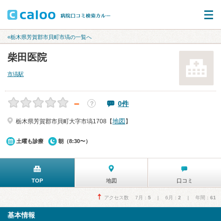
«栃木県芳賀郡市貝町市塙の一覧へ
柴田医院
市塙駅
－
0件
？
地図
栃木県芳賀郡市貝町大字市塙1708【
】
土曜も診療
朝（8:30〜）
TOP
地図
口コミ
アクセス数 7月：
5
| 6月：
2
| 年間：
61
基本情報