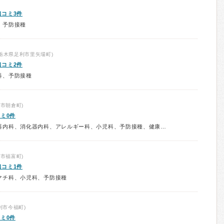
口コミ3件
、予防接種
栃木県足利市里矢場町)
口コミ2件
科、予防接種
市朝倉町)
ミ0件
診療科：内科、呼吸器内科、循環器内科、消化器内科、アレルギー科、小児科、予防接種、健康診断、在宅医療
市福富町)
口コミ1件
マチ科、小児科、予防接種
利市今福町)
ミ0件