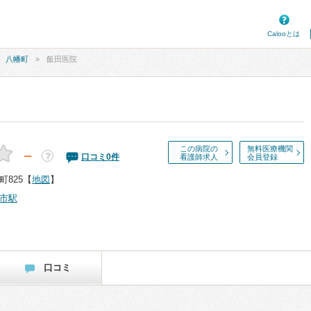
Calooとは
八幡町
飯田医院
この病院の
無料医療機関
－
？
口コミ
0
件
看護師求人
会員登録
825
【
地図
】
市駅
口コミ