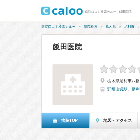
病院口コミ検索カルー - 飯田医院
病院口コミ検索カルー
病院検索
栃木県
足利市
飯田医院
栃木県足利市八幡町
野州山辺駅
、
足利
病院TOP
地図・アクセス