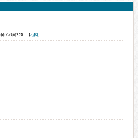
足利市八幡町825 【
地図
】