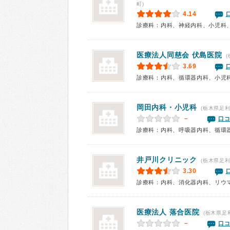
町)
4.14
診療科：内科、神経内科、小児科
医療法人同慈会 伏島医院
(
3.69
診療科：内科、循環器内科、小児
岡田内科・小児科
(栃木県足利
－
口コ
井戸川クリニック
(栃木県足利
3.30
診療科：内科、消化器内科、リウ
医療法人 落合医院
(栃木県足
－
口コ