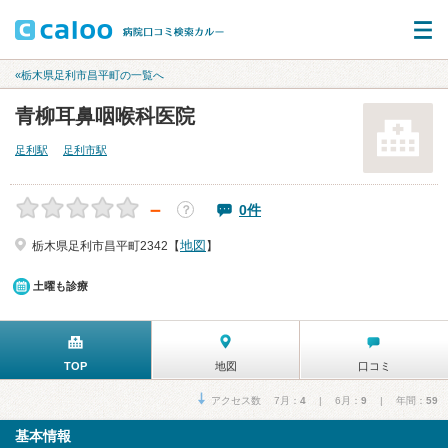
«栃木県足利市昌平町の一覧へ
青柳耳鼻咽喉科医院
足利駅
足利市駅
－
0件
？
地図
栃木県足利市昌平町2342【
】
土曜も診療
TOP
地図
口コミ
アクセス数 7月：
4
| 6月：
9
| 年間：
59
基本情報