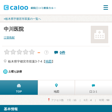
«栃木県宇都宮市双葉の一覧へ
中川医院
江曽島駅
－
0件
？
地図
栃木県宇都宮市双葉3-7-4【
】
土曜も診療
TOP
地図
口コミ
アクセス数 7月：
11
| 6月：
4
| 年間：
50
基本情報