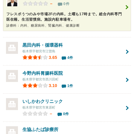
－
0件
フレスポうつのみや市場2Fの内科。土曜も17時まで。総合内科専門
医在籍。生活習慣病。施設内駐車場有。
診療科：内科、糖尿病科、腎臓内科、健康診断
黒田内科・循環器科
栃木県宇都宮市江曽島
3.65
4件
今野内科胃腸科医院
栃木県宇都宮市西川田町
3.10
1件
いしかわクリニック
栃木県宇都宮市東原町
－
0件
生協ふたば診療所