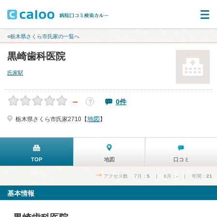
«栃木県さくら市氏家の一覧へ
黒崎歯科医院
氏家駅
－
0件
？
地図
栃木県さくら市氏家2710【
】
TOP
地図
口コミ
アクセス数 7月：
5
| 6月：
-
| 年間：
21
基本情報