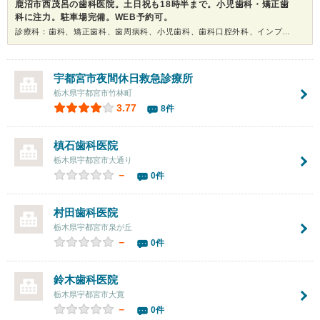
鹿沼市西茂呂の歯科医院。土日祝も18時半まで。小児歯科・矯正歯
科に注力。駐車場完備。WEB予約可。
診療科：歯科、矯正歯科、歯周病科、小児歯科、歯科口腔外科、インプラント、ホワイトニング
宇都宮市夜間休日救急診療所
栃木県宇都宮市竹林町
3.77
8件
槙石歯科医院
栃木県宇都宮市大通り
－
0件
村田歯科医院
栃木県宇都宮市泉が丘
－
0件
鈴木歯科医院
栃木県宇都宮市大寛
－
0件