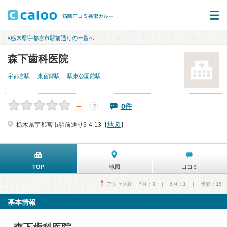
«栃木県宇都宮市駅前通りの一覧へ
森下歯科医院
宇都宮駅
東宿郷駅
駅東公園前駅
－
0件
？
地図
栃木県宇都宮市駅前通り3-4-13【
】
TOP
地図
口コミ
アクセス数 7月：
3
| 6月：
1
| 年間：
19
基本情報