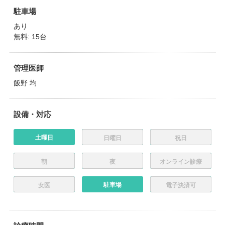
駐車場
あり
無料: 15台
管理医師
飯野 均
設備・対応
土曜日
日曜日
祝日
朝
夜
オンライン診療
駐車場
女医
電子決済可