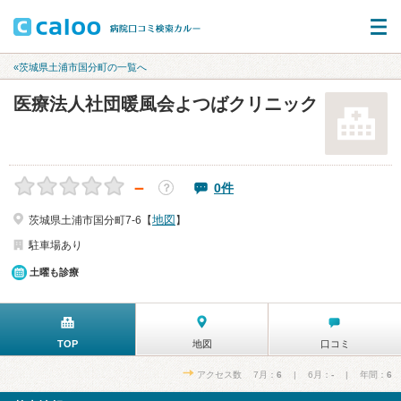
«茨城県土浦市国分町の一覧へ
医療法人社団暖風会よつばクリニック
－
0件
？
地図
茨城県土浦市国分町7-6【
】
駐車場あり
土曜も診療
TOP
地図
口コミ
アクセス数 7月：
6
| 6月：
-
| 年間：
6