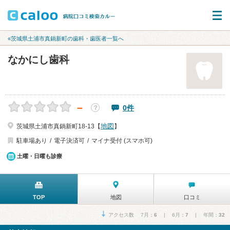
«茨城県土浦市真鍋新町の歯科・歯医者一覧へ
なかにし歯科
－
0件
？
地図
茨城県土浦市真鍋新町18-13【
】
駐車場あり
電子決済可
マイナ受付 (スマホ可)
土曜・日曜も診療
TOP
地図
口コミ
アクセス数 7月：
6
| 6月：
7
| 年間：
32