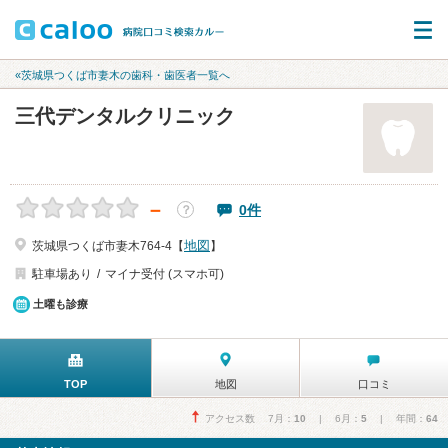
«茨城県つくば市妻木の歯科・歯医者一覧へ
三代デンタルクリニック
－
0件
？
地図
茨城県つくば市妻木764-4【
】
駐車場あり
マイナ受付 (スマホ可)
土曜も診療
TOP
地図
口コミ
アクセス数 7月：
10
| 6月：
5
| 年間：
64