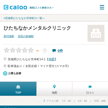
«茨城県ひたちなか市幸町の一覧へ
ひたちなかメンタルクリニック
那珂湊駅
高田の鉄橋駅
－
0件
？
地図
茨城県ひたちなか市幸町14-1【
】
駐車場あり
女医在籍
マイナ受付 (スマホ可)
土曜も診療
TOP
地図
口コミ
アクセス数 7月：
32
| 6月：
52
| 年間：
408