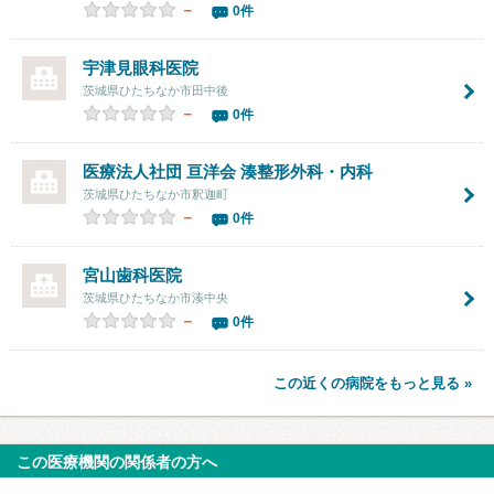
－
0件
宇津見眼科医院
茨城県ひたちなか市田中後
－
0件
医療法人社団 亘洋会 湊整形外科・内科
茨城県ひたちなか市釈迦町
－
0件
宮山歯科医院
茨城県ひたちなか市湊中央
－
0件
この近くの病院をもっと見る »
この医療機関の関係者の方へ