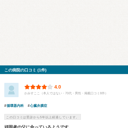
この病院の口コミ (1件)
4.0
かみすここ（本人ではない・70代・男性・掲載口コミ8件）
循環器内科
心臓弁膜症
この口コミは受診から5年以上経過しています。
頑固者の父に合っているようです。