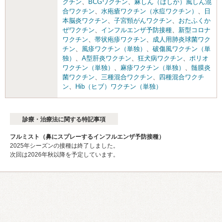
クチン
、
BCGワクチン
、
麻しん（はしか）風しん混
合ワクチン
、
水疱瘡ワクチン（水痘ワクチン）
、
日
本脳炎ワクチン
、
子宮頸がんワクチン
、
おたふくか
ぜワクチン
、
インフルエンザ予防接種
、
新型コロナ
ワクチン
、
帯状疱疹ワクチン
、
成人用肺炎球菌ワク
チン
、
風疹ワクチン（単独）
、
破傷風ワクチン（単
独）
、
A型肝炎ワクチン
、
狂犬病ワクチン
、
ポリオ
ワクチン（単独）
、
麻疹ワクチン（単独）
、
髄膜炎
菌ワクチン
、
三種混合ワクチン
、
四種混合ワクチ
ン
、
Hib（ヒブ）ワクチン（単独）
診療・治療法に関する特記事項
フルミスト（鼻にスプレーするインフルエンザ予防接種）
2025年シーズンの接種は終了しました。
次回は2026年秋以降を予定しています。