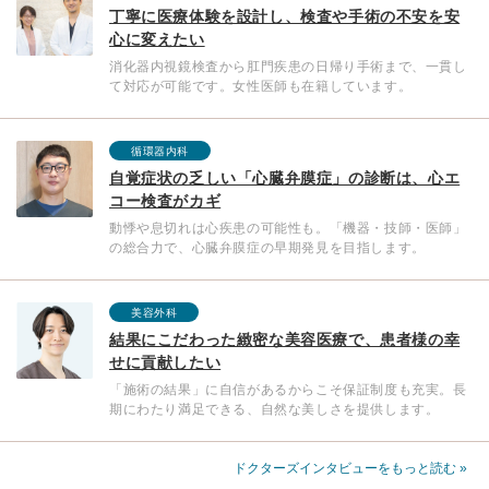
丁寧に医療体験を設計し、検査や手術の不安を安
心に変えたい
消化器内視鏡検査から肛門疾患の日帰り手術まで、一貫し
て対応が可能です。女性医師も在籍しています。
循環器内科
自覚症状の乏しい「心臓弁膜症」の診断は、心エ
コー検査がカギ
動悸や息切れは心疾患の可能性も。「機器・技師・医師」
の総合力で、心臓弁膜症の早期発見を目指します。
美容外科
結果にこだわった緻密な美容医療で、患者様の幸
せに貢献したい
「施術の結果」に自信があるからこそ保証制度も充実。長
期にわたり満足できる、自然な美しさを提供します。
ドクターズインタビューをもっと読む »