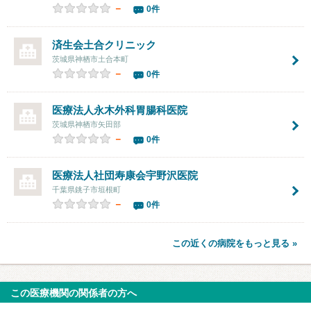
－
0件
済生会土合クリニック
茨城県神栖市土合本町
－
0件
医療法人
永木外科胃腸科医院
茨城県神栖市矢田部
－
0件
医療法人社団寿康会
宇野沢医院
千葉県銚子市垣根町
－
0件
この近くの病院をもっと見る »
この医療機関の関係者の方へ