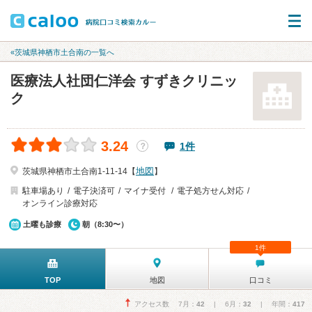
«茨城県神栖市土合南の一覧へ
医療法人社団仁洋会 すずきクリニッ
ク
3.24
1件
？
地図
茨城県神栖市土合南1-11-14【
】
駐車場あり
電子決済可
マイナ受付
電子処方せん対応
オンライン診療対応
土曜も診療
朝（8:30〜）
1件
TOP
地図
口コミ
アクセス数 7月：
42
| 6月：
32
| 年間：
417