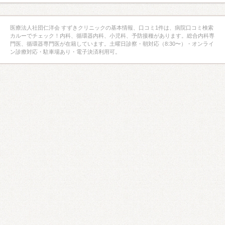
医療法人社団仁洋会 すずきクリニックの基本情報、口コミ1件は、病院口コミ検索
カルーでチェック！内科、循環器内科、小児科、予防接種があります。総合内科専
門医、循環器専門医が在籍しています。土曜日診察・朝対応（8:30〜）・オンライ
ン診療対応・駐車場あり・電子決済利用可。