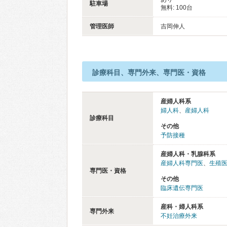
駐車場
無料: 100台
管理医師
吉岡伸人
診療科目、専門外来、専門医・資格
産婦人科系
婦人科
、
産婦人科
診療科目
その他
予防接種
産婦人科・乳腺科系
産婦人科専門医
、
生殖
専門医・資格
その他
臨床遺伝専門医
産科・婦人科系
専門外来
不妊治療外来