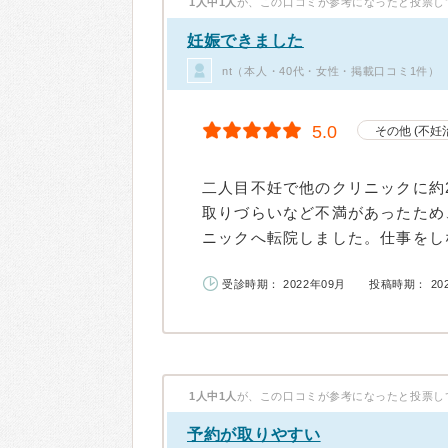
1人中1人
が、この口コミが参考になったと投票し
妊娠できました
nt（本人・40代・女性・掲載口コミ1件）
5.0
その他 (不妊
二人目不妊で他のクリニックに約
取りづらいなど不満があったため
ニックへ転院しました。仕事をしな
受診時期： 2022年09月
投稿時期： 20
1人中1人
が、この口コミが参考になったと投票し
予約が取りやすい