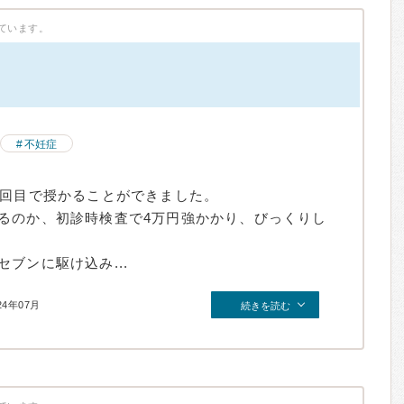
ています。
）
不妊症
3回目で授かることができました。
るのか、初診時検査で4万円強かかり、びっくりし
ブンに駆け込み...
24年07月
続きを読む