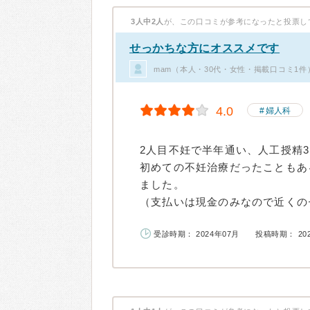
3人中2人
が、この口コミが参考になったと投票し
せっかちな方にオススメです
mam（本人・30代・女性・掲載口コミ1件
4.0
婦人科
2人目不妊で半年通い、人工授精
初めての不妊治療だったこともあ
ました。
（支払いは現金のみなので近くのセ
受診時期： 2024年07月
投稿時期： 20