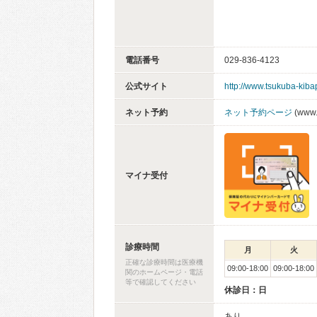
電話番号
029-836-4123
公式サイト
http://www.tsukuba-kibap
ネット予約
ネット予約ページ
(www.
マイナ受付
診療時間
月
火
正確な診療時間は医療機
09:00-18:00
09:00-18:00
関のホームページ・電話
等で確認してください
休診日：日
あり