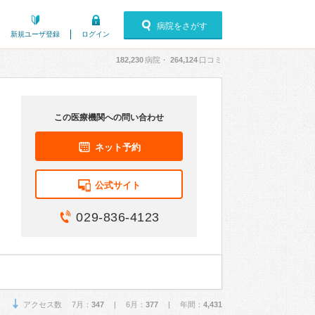
病院をさがす
新規ユーザ登録
ログイン
182,230
病院・
264,124
口コミ
この医療機関への問い合わせ
ネット予約
公式サイト
029-836-4123
アクセス数 7月：
347
| 6月：
377
| 年間：
4,431