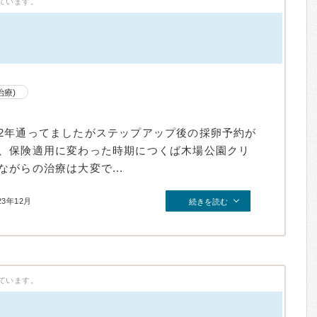
ています。
治療)
2年通ってましたがステップアップ後の採卵予約が
、保険適用に変わった時期につくば木場公園クリ
がらの治療は大変で...
23年12月
続きを読む
ています。