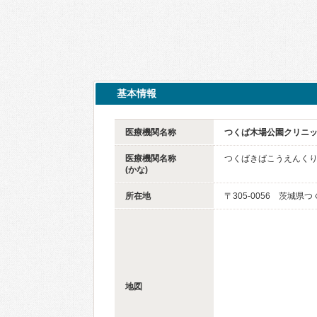
基本情報
医療機関名称
つくば木場公園クリニ
医療機関名称
つくばきばこうえんく
(かな)
所在地
〒305-0056 茨城県
地図