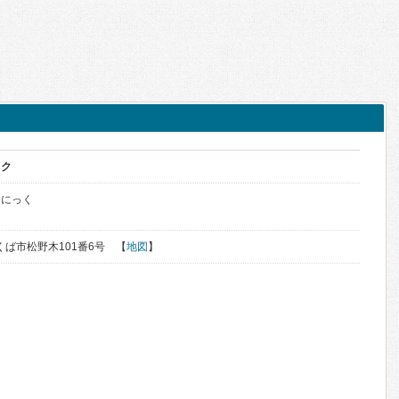
ック
りにっく
つくば市松野木101番6号 【
地図
】