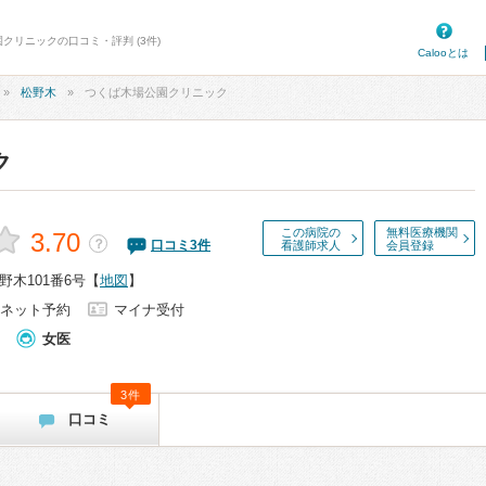
クリニックの口コミ・評判 (3件)
Calooとは
松野木
つくば木場公園クリニック
ク
この病院の
無料医療機関
3.70
？
口コミ
3
件
看護師求人
会員登録
木101番6号
【
地図
】
ネット予約
マイナ受付
女医
3件
口コミ