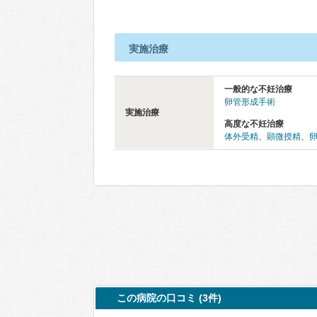
実施治療
一般的な不妊治療
卵管形成手術
実施治療
高度な不妊治療
体外受精
、
顕微授精
、
この病院の口コミ (3件)