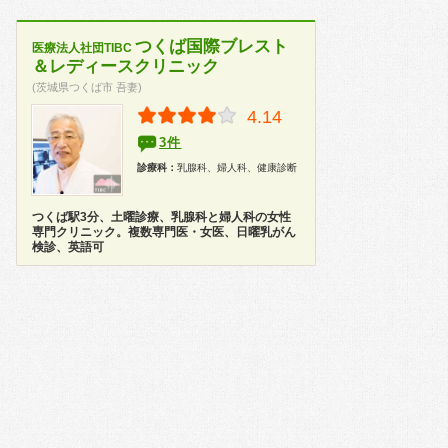
つくば国際ブレスト
医療法人社団TIBC
＆レディースクリニック
(茨城県つくば市 吾妻)
4.14
3件
診療科：
乳腺科、婦人科、健康診断
つくば駅3分、土曜診療、乳腺科と婦人科の女性
専門クリニック。複数専門医・女医、日曜乳がん
検診、英語可