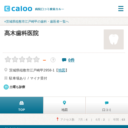
«茨城県稲敷市江戸崎甲の歯科・歯医者一覧へ
髙木歯科医院
－
0件
？
地図
茨城県稲敷市江戸崎甲2958-1【
】
駐車場あり
マイナ受付
土曜も診療
TOP
地図
口コミ
アクセス数 7月：
4
| 6月：
2
| 年間：
63