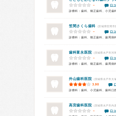
－
口コ
診療科：歯科、矯正歯科、小児歯
笠間さくら歯科
(茨城県笠間市
－
口コ
診療科：歯科、矯正歯科、歯周病
歯科富永医院
(茨城県水戸市河和
－
口コ
外山歯科医院
(茨城県水戸市大塚
3.90
診療科：歯科、小児歯科、歯科口
高宮歯科医院
(茨城県水戸市内原
－
口コ