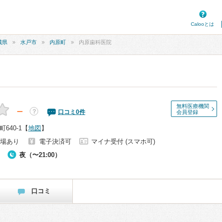
Calooとは
城県
水戸市
内原町
内原歯科医院
無料医療機関
－
？
口コミ
0
件
会員登録
640-1
【
地図
】
場あり
電子決済可
マイナ受付 (スマホ可)
夜（〜21:00）
口コミ