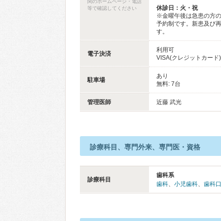
関のホームページ・電話
休診日：火・祝
等で確認してください
※金曜午後は急患の方
予約制です。新患及び再
す。
利用可
電子決済
VISA(クレジットカード)、
あり
駐車場
無料: 7台
管理医師
近藤 武光
診療科目、専門外来、専門医・資格
歯科系
診療科目
歯科
、
小児歯科
、
歯科