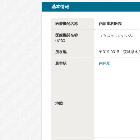
基本情報
医療機関名称
内原歯科医院
医療機関名称
うちはらしかいいん
(かな)
所在地
〒319-0315 茨城県水
最寄駅
内原駅
地図