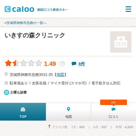
«茨城県神栖市息栖の一覧へ
いきすの森クリニック
1.49
4件
？
地図
茨城県神栖市息栖3031-35【
】
駐車場あり
女医在籍
マイナ受付 (スマホ可)
電子処方せん対応
土曜も診療
4件
TOP
地図
口コミ
アクセス数 7月：
402
| 6月：
357
| 年間：
4,529