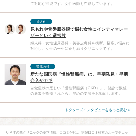
て対応が可能です。女性医師も在籍しています。
婦人科
尿もれや骨盤臓器脱で悩む女性にインティマレー
ザーという選択肢
婦人科・女性泌尿器科・美容皮膚科を横断。幅広い悩みに
対応し、女性の一生に寄り添うクリニックです。
腎臓内科
新たな国民病『慢性腎臓病』は、早期発見・早期
介入がカギ
自覚症状の乏しい「慢性腎臓病（CKD）」。健診で数値
の異常を指摘されたら、早めの受診をお勧めします。
ドクターズインタビューをもっと読む »
いきすの森クリニックの基本情報、口コミ4件は、病院口コミ検索カルーでチェッ