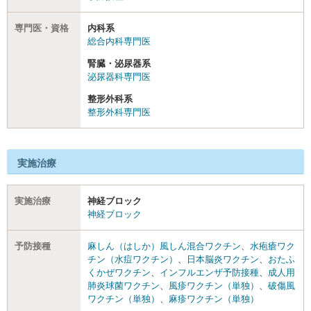
専門医・資格
内科系
総合内科専門医
腎臓・泌尿器系
泌尿器科専門医
整形外科系
整形外科専門医
実施治療
実施治療
神経ブロック
神経ブロック
予防接種
麻しん（はしか）風しん混合ワクチン
、
水疱瘡ワク
チン（水痘ワクチン）
、
日本脳炎ワクチン
、
おたふ
くかぜワクチン
、
インフルエンザ予防接種
、
成人用
肺炎球菌ワクチン
、
風疹ワクチン（単独）
、
破傷風
ワクチン（単独）
、
麻疹ワクチン（単独）