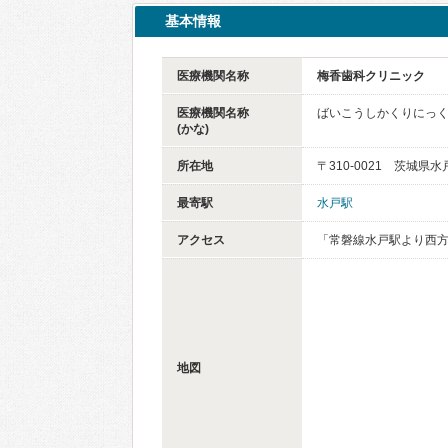
基本情報
医療機関名称
梅香歯科クリニック
医療機関名称
ばいこうしかくりにっ
(かな)
所在地
〒310-0021 茨城県水
最寄駅
水戸駅
アクセス
「常磐線水戸駅より西方
地図