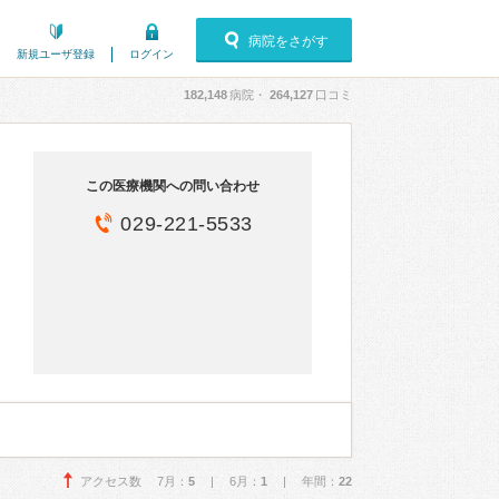
病院をさがす
新規ユーザ登録
ログイン
182,148
病院・
264,127
口コミ
この医療機関への問い合わせ
029-221-5533
アクセス数 7月：
5
| 6月：
1
| 年間：
22