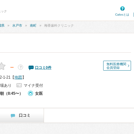
ニック
Calooとは
城県
水戸市
南町
梅香歯科クリニック
無料医療機関
－
？
口コミ
0
件
会員登録
1-21
【
地図
】
場あり
マイナ受付
朝（8:45〜）
女医
口コミ