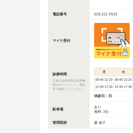
電話番号
029-221-5533
マイナ受付
月
火
診療時間
08:45-12:20
08:45-12:20
正確な診療時間は医療機
関のホームページ・電話
13:30-17:30
13:30-17:30
等で確認してください
休診日：日
あり
駐車場
無料: 3台
管理医師
森 淑子