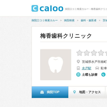
病院口コミ検索カルー - 梅香歯科クリ
病院口コミ検索カルー
病院検索
歯科・歯医者
茨
梅香歯科クリニック
茨城県水戸市南町2-
水戸駅
駐車
土曜も診療
病院TOP
地図・アクセス