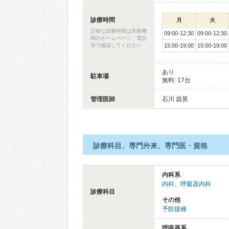
診療時間
月
火
正確な診療時間は医療機
09:00-12:30
09:00-12:30
関のホームページ・電話
等で確認してください
15:00-19:00
15:00-19:00
あり
駐車場
無料: 17台
管理医師
石川 昌英
診療科目、専門外来、専門医・資格
内科系
内科
、
呼吸器内科
診療科目
その他
予防接種
呼吸器系