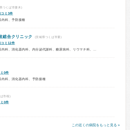
県つくば市妻木)
口コミ3件
器内科、予防接種
波総合クリニック
(茨城県つくば市要)
口コミ12件
診療科：内科、呼吸器内科、循環器内科、消化器内科、内分泌代謝科、糖尿病科、リウマチ科、アレルギー科、神経内科、血液内科、腎臓内科、外科、呼吸器外科、心臓血管外科、消化器外科、乳腺科、脳神経外科、整形外科、形成外科、皮膚科、泌尿器科、眼科、耳鼻咽喉科、婦人科、小児科、小児外科、精神科、予防接種
ミ0件
器内科、消化器内科、予防接種
ば市桜)
ミ0件
この近くの病院をもっと見る »