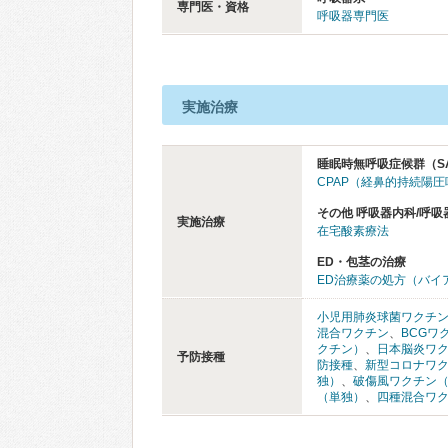
専門医・資格
呼吸器専門医
実施治療
睡眠時無呼吸症候群（S
CPAP（経鼻的持続陽
その他 呼吸器内科/呼吸
実施治療
在宅酸素療法
ED・包茎の治療
ED治療薬の処方（バイ
小児用肺炎球菌ワクチ
混合ワクチン
、
BCGワ
クチン）
、
日本脳炎ワ
予防接種
防接種
、
新型コロナワ
独）
、
破傷風ワクチン
（単独）
、
四種混合ワ