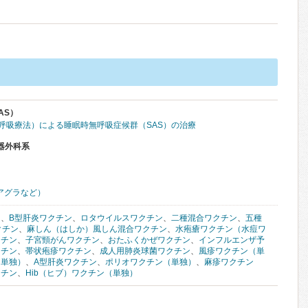
AS）
圧呼吸療法）による睡眠時無呼吸症候群（SAS）の治療
器外科系
アグラなど）
ン
、
B型肝炎ワクチン
、
ロタウイルスワクチン
、
二種混合ワクチン
、
五種
クチン
、
麻しん（はしか）風しん混合ワクチン
、
水疱瘡ワクチン（水痘ワ
クチン
、
子宮頸がんワクチン
、
おたふくかぜワクチン
、
インフルエンザ予
クチン
、
帯状疱疹ワクチン
、
成人用肺炎球菌ワクチン
、
風疹ワクチン（単
（単独）
、
A型肝炎ワクチン
、
ポリオワクチン（単独）
、
麻疹ワクチン
クチン
、
Hib（ヒブ）ワクチン（単独）