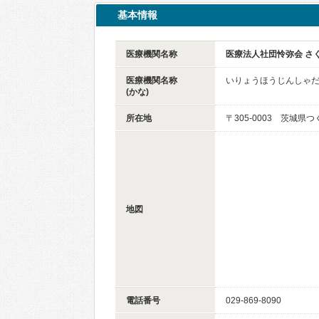
基本情報
医療機関名称
医療法人社団怜弥会 さ
医療機関名称
いりょうほうじんしゃだ
(かな)
所在地
〒305-0003 茨城県つ
地図
電話番号
029-869-8090