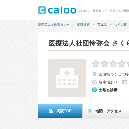
病院口コミ検索カルー - 医療法人社
病院口コミ検索カルー
病院検索
茨城県
つくば市
医療法人社団怜弥会 さ
茨城県つくば市桜2-
駐車場あり
土曜も診療
病院TOP
地図・アクセス