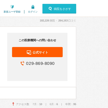
病院をさがす
新規ユーザ登録
ログイン
182,226
病院・
264,163
口コミ
この医療機関への問い合わせ
公式サイト
029-869-8090
アクセス数 7月：
10
| 6月：
6
| 年間：
95