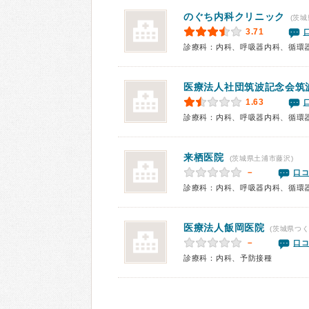
のぐち内科クリニック
(茨城
3.71
診療科：内科、呼吸器内科、循環
医療法人社団筑波記念会
筑
1.63
来栖医院
(茨城県土浦市藤沢)
－
口コ
診療科：内科、呼吸器内科、循環
医療法人
飯岡医院
(茨城県つく
－
口コ
診療科：内科、予防接種