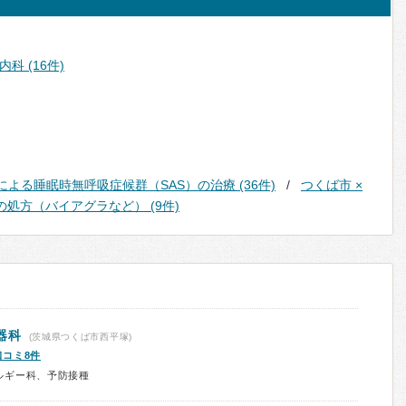
科 (16件)
による睡眠時無呼吸症候群（SAS）の治療 (36件)
つくば市 ×
薬の処方（バイアグラなど） (9件)
器科
(茨城県つくば市西平塚)
口コミ8件
ルギー科、予防接種