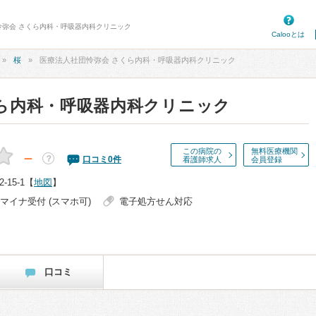
団怜弥会 さくら内科・呼吸器内科クリニック
Calooとは
桜
医療法人社団怜弥会 さくら内科・呼吸器内科クリニック
くら内科・呼吸器内科クリニック
この病院の
無料医療機関
－
？
口コミ
0
件
看護師求人
会員登録
15-1
【
地図
】
マイナ受付 (スマホ可)
電子処方せん対応
口コミ